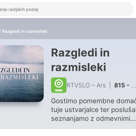
Razgledi in razmisleki
Razgledi in
razmisleki
RTVSLO – Ars
|
815 - Kristina Preininger: "Mineva deset let od največje donacije Vande Mušič Narodni galeriji."
Gostimo pomembne domač
tuje ustvarjalce ter posluša
seznanjamo z odmevnimi
dogodki ali fenomeni na