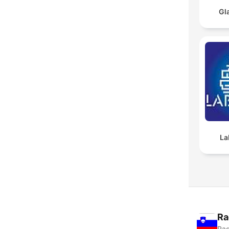
Gl
La
Ra
Rad