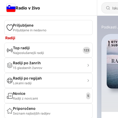
Radio v živo
Priljubljene
Podkasti
Priljubljene in nedavno
Radiji
Top radiji
123
Najposlušanejši radiji
Radiji po žanrih
15 glasbenih žanrov
Radiji po regijah
Lokalni radiji
Novice
5
Radiji z novicami
Priporočeno
Seznam najboljših radijev