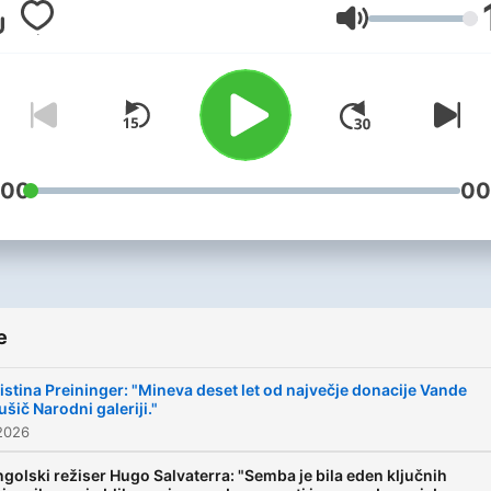
kulturnem področju doma i
Glasnost
tujini. Sporadično objavimo
besedila, ki obravnavajo
področja literature, gledali
filma, arhitekture, oblikovan
likovne umetnosti in
prevajanja.
:00
00
e
istina Preininger: "Mineva deset let od največje donacije Vande
šič Narodni galeriji."
2026
golski režiser Hugo Salvaterra: "Semba je bila eden ključnih