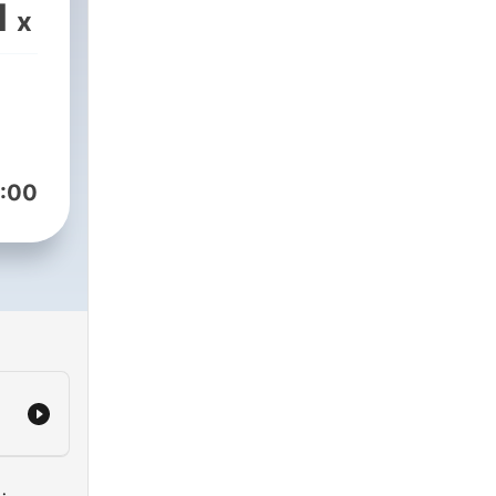
n v
1
x
šča,
ja,
:00