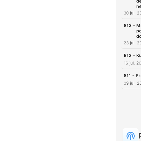
de
ne
30 jul. 
-
813
Mi
po
do
23 jul. 
-
812
Ku
16 jul. 2
-
811
Pr
09 jul. 