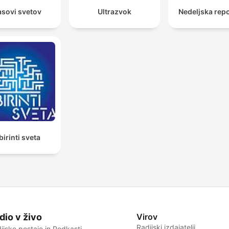
asovi svetov
Ultrazvok
Nedeljska rep
birinti sveta
dio v živo
Virov
Radijski izdajatelji
ijske postaje in Podkasti