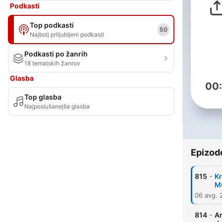
Podkasti
Top podkasti
50
Najbolj priljubljeni podkasti
Podkasti po žanrih
18 tematskih žanrov
Glasba
00
Top glasba
Najposlušanejša glasba
Epizod
-
815
Kr
Mu
06 avg. 
-
814
An