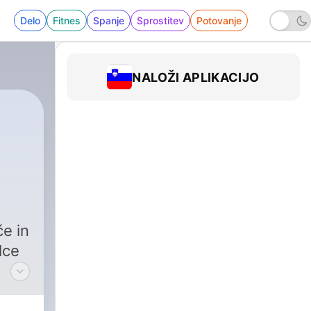
Delo
Fitnes
Spanje
Sprostitev
Potovanje
NALOŽI APLIKACIJO
e in
lce