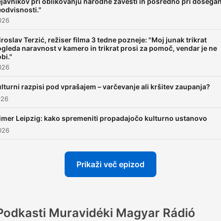
javnikov pri oblikovanju narodne zavesti in posredno pri dosega
odvisnosti."
2026
roslav Terzić, režiser filma 3 tedne pozneje: "Moj junak trikrat
gleda naravnost v kamero in trikrat prosi za pomoč, vendar je ne
bi."
2026
lturni razpisi pod vprašajem – varčevanje ali kršitev zaupanja?
026
imer Leipzig: kako spremeniti propadajočo kulturno ustanovo
2026
Prikaži več epizod
Podkasti Muravidéki Magyar Rádió