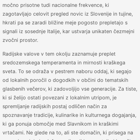
močno prisotne tudi nacionalne frekvence, ki
zagotavljajo celovit pregled novic iz Slovenije in tujine,
hkrati pa se zaradi bližine meje pogosto prepletajo s
signali iz sosednje Italije, kar ustvarja unikaten čezmejni
zvočni prostor.
Radijske valove v tem okolju zaznamuje preplet
sredozemskega temperamenta in mirnosti kraškega
sveta. To se odraža v pestrem naboru oddaj, ki segajo
od lokalnih poročil o dogodkih v občini do tematskih
glasbenih večerov, ki zadovoljijo vse generacije. Za tiste,
ki si želijo ostati povezani z lokalnim utripom, je
spremljanje radijskih postaj odličen način za
spoznavanje tradicije, kulinarike in kulturnega dogajanja,
ki ga ponuja območje med Slavnikom in kraškimi
vrtačami. Ne glede na to, ali ste domačin, ki prisega na