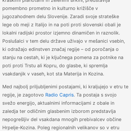
kraškimi planotami in zelenimi Brkini, predstavlja
pomembno prometno in kulturno križišče v
jugozahodnem delu Slovenije. Zaradi svoje strateške
lege ob meji z Italijo in na poti proti slovenski obali je
lokalni radijski prostor izjemno dinamičen in raznolik.
Poslušalci v tem delu države uživajo v mešanici vsebin,
ki odražajo edinstven značaj regije – od poročanja o
stanju na cestah, ki je ključnega pomena za potnike na
poti proti Trstu ali Kopru, do glasbe, ki spremlja
vsakdanjik v vaseh, kot sta Materija in Kozina.
Med najbolj priljubljenimi postajami, ki kraljujejo v etru te
regije, je zagotovo
Radio Capris
. Ta postaja s svojo
svežo energijo, aktualnimi informacijami z obale in
zaledja ter odličnim glasbenim izborom predstavlja
nepogrešljiv del vsakdana mnogih prebivalcev občine
Hrpelje-Kozina. Poleg regionalnih velikanov so v etru