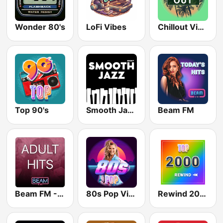
Wonder 80's
LoFi Vibes
Chillout Vibes
Top 90's
Smooth Jazz - Groov
Beam FM
Beam FM - Adult Hits
80s Pop Vibes
Rewind 2000's