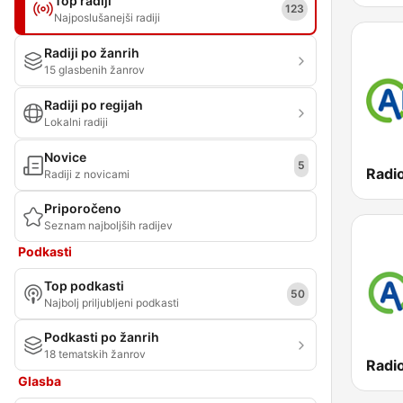
Top radiji
123
Najposlušanejši radiji
Radiji po žanrih
15 glasbenih žanrov
Radiji po regijah
Lokalni radiji
Novice
5
Radiji z novicami
Priporočeno
Seznam najboljših radijev
Podkasti
Top podkasti
50
Najbolj priljubljeni podkasti
Podkasti po žanrih
18 tematskih žanrov
Glasba