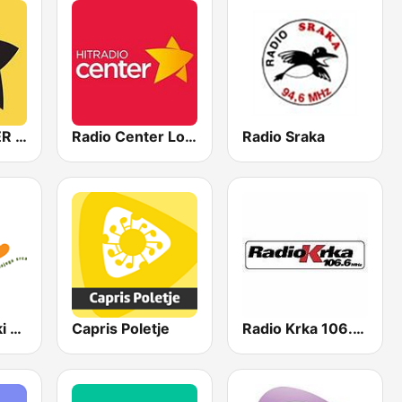
RADIO CENTER YU AAC
Radio Center Love
Radio Sraka
Radio Stajerski Val
Capris Poletje
Radio Krka 106.6 FM