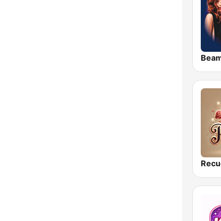
Bea
Recu