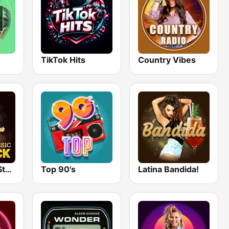
TikTok Hits
Country Vibes
Classic Rock Station
Top 90's
Latina Bandida!