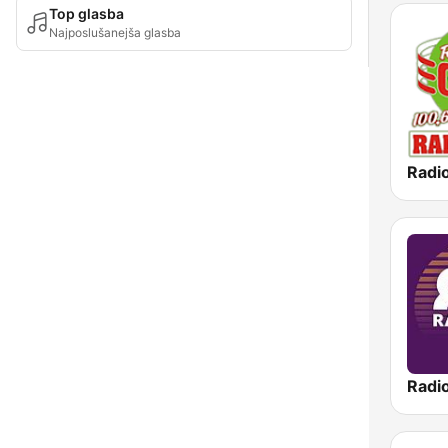
Top glasba
Najposlušanejša glasba
Radio