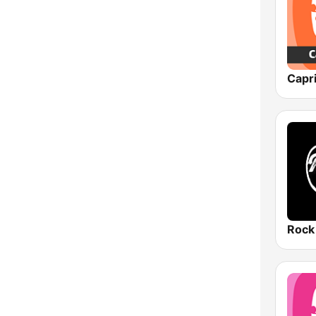
Capr
Rock 