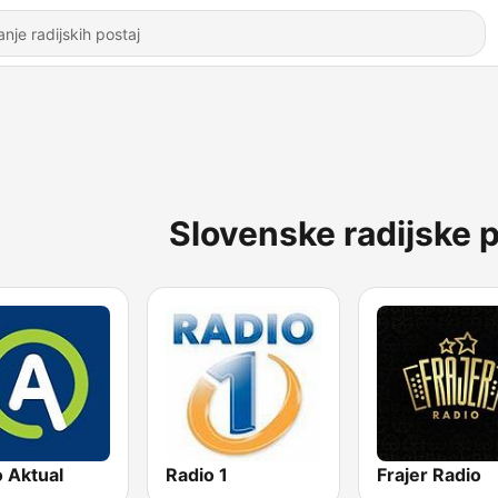
Slovenske radijske p
 Aktual
Radio 1
Frajer Radio