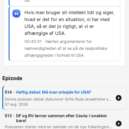
for.
Hvis man bruger sit intellekt lidt og siger,
hvad er det for en situation, vi har med
USA, så er det jo rigtigt, at vi er
afhængige af USA.
00:43:31 · Værten argumenterer for
nødvendigheden af at se på de realpolitiske
afhængigheder i forhold til USA.
Epizode
-
514
Heftig debat: Må man arbejde for USA?
Denne podcast-debat diskuterer Sofie Ruds ansættelse som politisk rådgiver på den amerikanske ambassade og de diplomatiske implikationer af hendes tidligere kritiske holdninger til Trump. Deltagerne debatterer Danmarks militære afhængighed af USA, risikoen for amerikansk intervention i Grønland samt balancen mellem at have lokale eksperter og risikoen for politisk polarisering. Samtalen berører også de personlige omkostninger ved politiske karrierevalg og den offentlige udskamning af enkeltpersoner. Programmet afsluttes med en refleksion over de realpolitiske nuancer i forholdet til USA og Grønland.
07 avg. 2026
-
513
DF og RV tørner sammen efter Ceuta: I snakker
bare!
Podcasten starter med en samtale om de nye folketingsmedlemmers personlige stil, før emnet skifter til en intens politisk debat om europæisk migrationspolitik. Diskussionen belyser uenigheder mellem Dansk Folkeparti og Radikale Venstre vedrørende håndteringen af grænser i Spanien, EU's budgetter og konsekvenserne af migrationsstrømme. Debatten fokuserer på behovet for styrket kontrol ved EU's ydergrænser, herunder muligheden for brug af militære midler eller fysiske barrierer. Deltagerne diskuterer også de politiske implikationer af velfærdsydelser som incitament for migration samt forskellen på legitim politiindsats og mere voldelige metoder i grænsekontrollen.