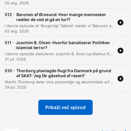
05 avg. 2026
-
512
Baronen af Øresund: Hvor mange mennesker
redder de ved at gå en tur!?
I denne episode af 'Borgerligt Tabloid' møder vi 'Baronen af Øresund', en anonym profil på X, der retter skarp kritik mod dansk ulandsbistand. Gæsten gennemgår specifikke eksempler på puljeordninger under Udenrigsministeriet og stiller spørgsmålstegn ved de økonomiske prioriteringer i projekter relateret til blandt andet Sex & Samfund og bevarelse af orangutanger. Samtalen uddyber kritikken af de ideologiske vinkler i tildelinger til NGO'er samt det tætte netværk mellem politikere og civilsamfundsorganisationer. Der argumenteres for en reform af bistandsmodellen, herunder et forslag om at erstatte den faste udviklingsbistand med en akut katastrofehjælpsfond, der kan indsætte ressourcer ved behov frem for de nuværende langsigtede prioriteringer.
03 avg. 2026
-
511
Joachim B. Olsen: Hvorfor banaliserer Politiken
islamisk terror?
I denne episode diskuterer Joachim B. Åsen og Markus Rubin truslen fra islamistisk terror i Europa, med særligt fokus på spændingsfeltet mellem sikkerhed og frihedsrettigheder. Diskussionen belyser de komplekse sammenhænge mellem terrorisme, indvandring og socioøkonomiske faktorer. Debatten udforsker, om udfordringer som kriminalitet og integration skyldes kulturelle forskelle eller økonomisk ulighed. Deltagerne diskuterer desuden behovet for proportionalitet i den offentlige debat og hvordan det danske samfund kan bevare sin identitet i en verden præget af globale konflikter og skiftende sikkerhedspolitiske balancer.
31 jul. 2026
-
510
Thorborg planlagde flugt fra Danmark på grund
af SKAT: 'Jeg får gåsehud af raseri!'
Martin Thorborg deler sine personlige og økonomiske erfaringer med skattevæsenet, fra tidlige møder med uretfærdige afgifter til de hårde konsekvenser under dotcom-krakket. Samtalen belyser en voksende mistillid til staten, drevet af oplevelser med vilkårlige skattekrav og følelsen af at blive behandlet som mistænkelig. Diskussionen dykker ned i de systemiske problemer i det danske skattesystem, herunder manglende ansvarlighed, fejlbehæftede IT-systemer og en kultur, der prioriterer indtægter over retssikkerhed. Deltagerne advarer om, at denne udvikling kan underminere den sociale sammenhængskraft og svække Danmarks evne til at tiltrække talenter.
29 jul. 2026
Prikaži več epizod