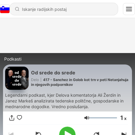
Podkasti
Od srede do srede
Delo
|
417 - Sanchez in Golob kot trn v peti Netanjahuja
in njegovih podpornikov
Legendarni podkast, kjer Delova komentatorja Ali Žerdin in
Janez Markeš analizirata tedenske politčne, gospodarske in
mednarodne dogodke. Vredno poslušanja.
1
x
Glasnost