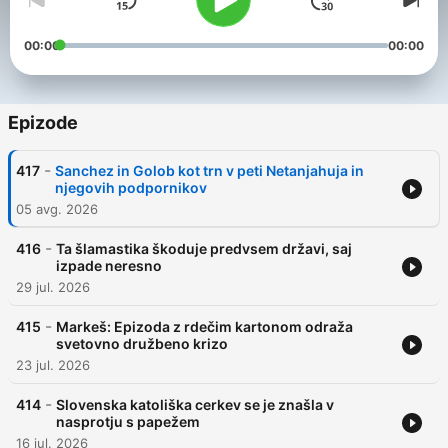
00:00
00:00
Epizode
-
417
Sanchez in Golob kot trn v peti Netanjahuja in
njegovih podpornikov
05 avg. 2026
-
416
Ta šlamastika škoduje predvsem državi, saj
izpade neresno
29 jul. 2026
-
415
Markeš: Epizoda z rdečim kartonom odraža
svetovno družbeno krizo
23 jul. 2026
-
414
Slovenska katoliška cerkev se je znašla v
nasprotju s papežem
16 jul. 2026