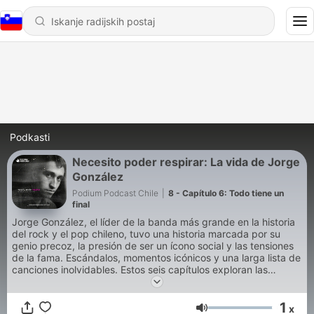
Podkasti
Necesito poder respirar: La vida de Jorge
González
Podium Podcast Chile
|
8 - Capítulo 6: Todo tiene un
final
Jorge González, el líder de la banda más grande en la historia
del rock y el pop chileno, tuvo una historia marcada por su
genio precoz, la presión de ser un ícono social y las tensiones
de la fama. Escándalos, momentos icónicos y una larga lista de
canciones inolvidables. Estos seis capítulos exploran las
victorias y las derrotas de un músico que luchó por nunca
traicionar su esencia, y que dejó un legado cultural
1
indispensable para entender Chile.
x