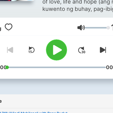
of love, life and hope (ang
kuwento ng buhay, pag-ibi
pag-asa) from the listeners
Barangay LS 97.1 FM. Liste
Glasnost
Papa Dudut as he reads th
letters of our 'Kabarangays
heartfelt experiences. The
dramatization will bring yo
closer in feeling the joy, pa
and everything in between
:00
00
love & life. Siguradong rela
much ka dito. Thank you fo
making this podcast NUM
1 in the Philippines.
e