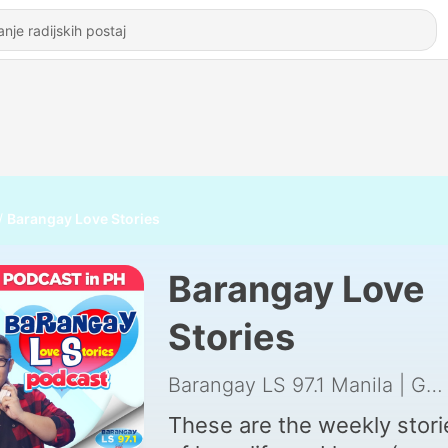
Barangay Love Stories
Barangay Love
Stories
Barangay LS 97.1 Manila | GMA Network Inc.
These are the weekly stori