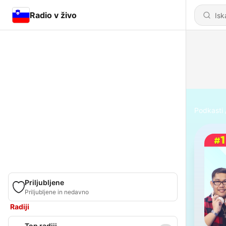
Radio v živo
Podkasti
Priljubljene
Priljubljene in nedavno
Radiji
Top radiji