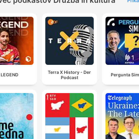
Več podkastov Družba in kultura
Prika
Terra X History - Der
LEGEND
Pergunta Sim
Podcast