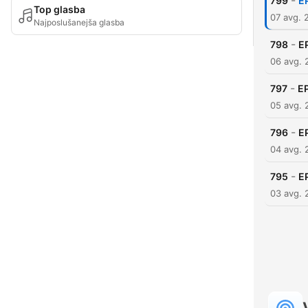
-
799
E
Top glasba
07 avg. 
Najposlušanejša glasba
-
798
E
06 avg. 
-
797
EP
05 avg. 
-
796
EP
04 avg. 
-
795
E
03 avg. 