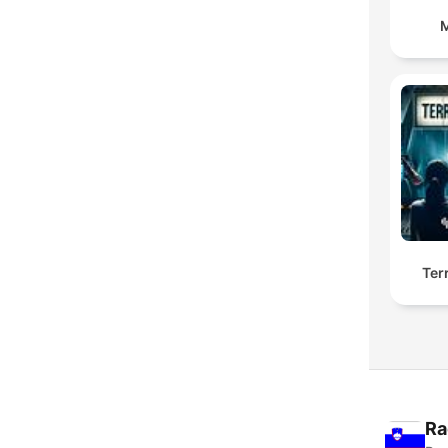
M
Ter
Ra