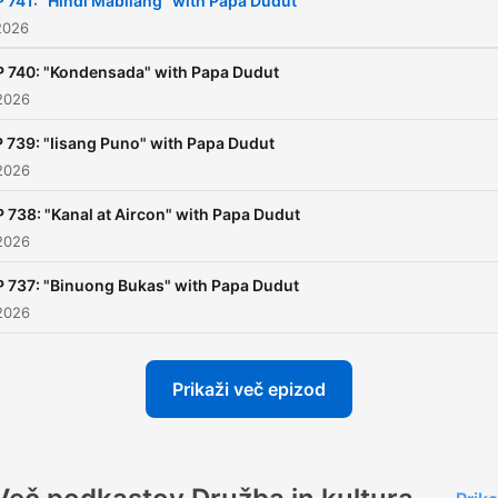
P 741: "Hindi Mabilang" with Papa Dudut
2026
P 740: "Kondensada" with Papa Dudut
2026
 739: "Iisang Puno" with Papa Dudut
2026
 738: "Kanal at Aircon" with Papa Dudut
2026
P 737: "Binuong Bukas" with Papa Dudut
2026
Prikaži več epizod