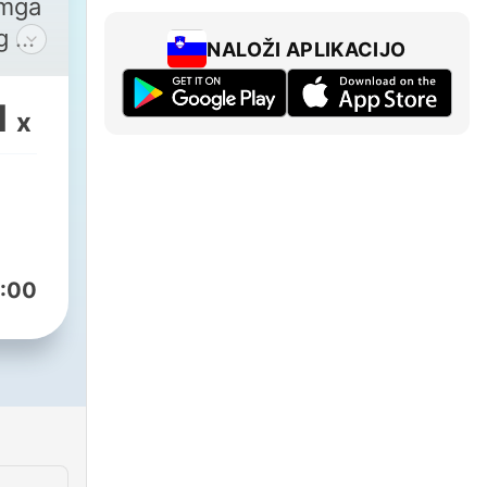
 mga
g at
NALOŽI APLIKACIJO
 of
n to
1
x
e
'
u
in
 of
:00
te-
r
BER