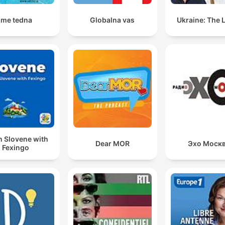
Ime tedna
Globalna vas
Ukraine: The 
n Slovene with
Dear MOR
Эхо Моск
Fexingo