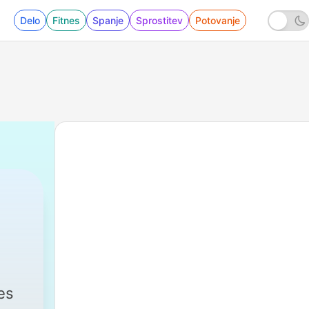
Delo
Fitnes
Spanje
Sprostitev
Potovanje
|
799 - EP 741: "Hindi Mabilan
es