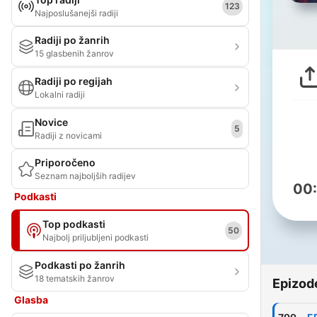
123
Najposlušanejši radiji
Radiji po žanrih
15 glasbenih žanrov
Radiji po regijah
Lokalni radiji
Novice
5
Radiji z novicami
Priporočeno
Seznam najboljših radijev
00
Podkasti
Top podkasti
50
Najbolj priljubljeni podkasti
Podkasti po žanrih
18 tematskih žanrov
Epizod
Glasba