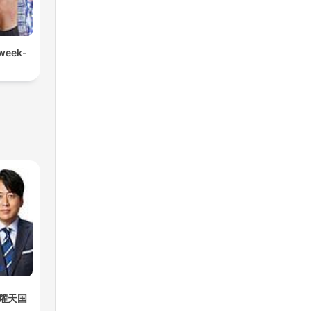
 week-
曜天国