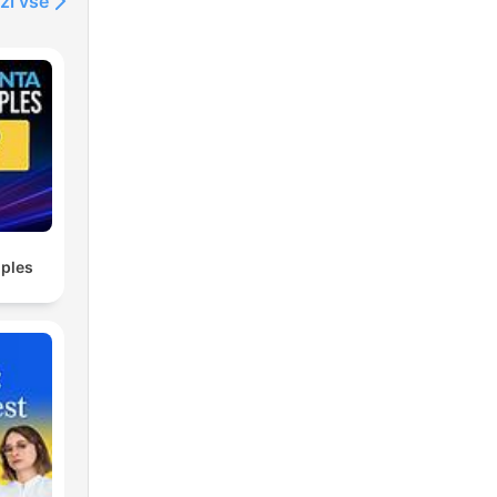
ži vse
ples