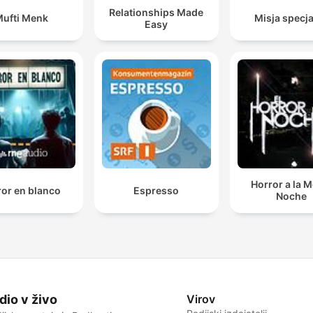
Relationships Made
ufti Menk
Misja specj
Easy
Horror a la 
ror en blanco
Espresso
Noche
dio v živo
Virov