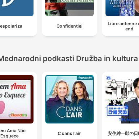
Libre antenne
espolariza
Confidentiel
end
Mednarodni podkasti Družba in kultura
em Ama Não
C dans l'air
安住紳一郎の日
Esquece