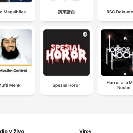
io Magalhães
講東講西
RSG Dokume
Horror a la 
ufti Menk
Spesial Horor
Noche
dio v živo
Virov