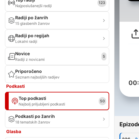
123
Najposlušanejši radiji
Radiji po žanrih
15 glasbenih žanrov
Radiji po regijah
Lokalni radiji
Novice
5
Radiji z novicami
Priporočeno
Seznam najboljših radijev
00
Podkasti
Top podkasti
50
Najbolj priljubljeni podkasti
Podkasti po žanrih
18 tematskih žanrov
Epizod
Glasba