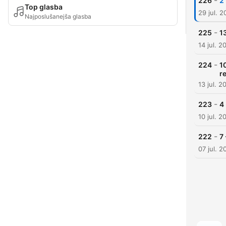
-
226
2
Top glasba
29 jul. 
Najposlušanejša glasba
-
225
1
14 jul. 2
-
224
1
re
13 jul. 2
-
223
4
10 jul. 2
-
222
7
07 jul. 2