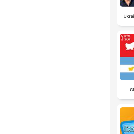
Ukrai
G