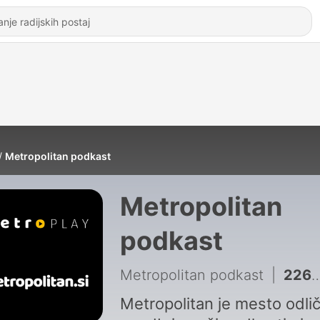
Metropolitan podkast
Metropolitan
podkast
Metropolitan podkast
|
226 - 2 - Mladi iskreno o duševnem zdravju, terapiji in iskanju pomoči
Metropolitan je mesto odli