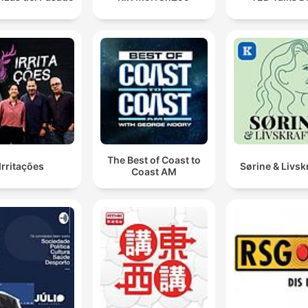
The Best of Coast to
Irritações
Sørine & Livsk
Coast AM