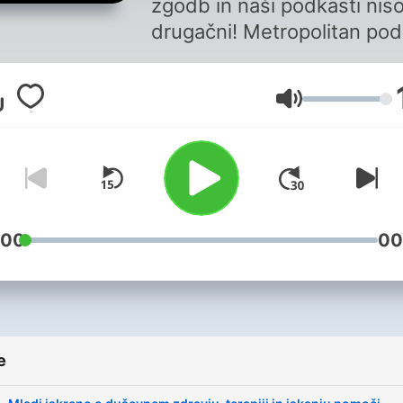
zgodb in naši podkasti niso
drugačni! Metropolitan pod
je zbirka iskrenih, zabavnih
informativnih zbirk pogovo
Glasnost
skozi katere boste spoznav
znane in strokovne osebno
iz različnih področij. Pridru
se nam in prisluhnite zgod
ki navdihujejo!
:00
00
e