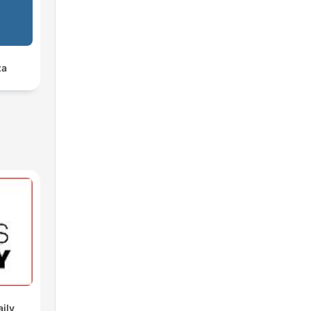
za
aily