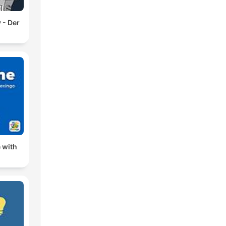
 - Der
 with