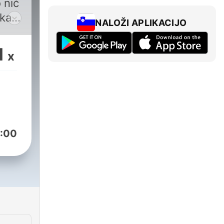
 nič
kast
NALOŽI APLIKACIJO
 in
rov,
1
x
ali
sti
žite
bam,
:00