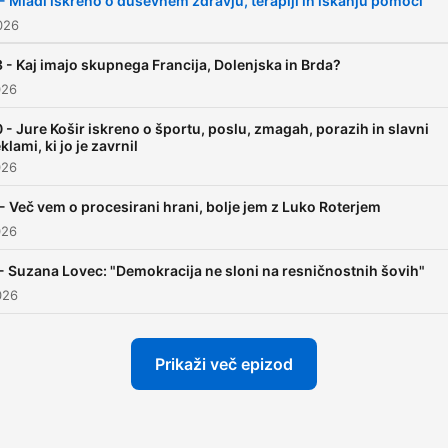
 - Mladi iskreno o duševnem zdravju, terapiji in iskanju pomoči
2026
3 - Kaj imajo skupnega Francija, Dolenjska in Brda?
026
0 - Jure Košir iskreno o športu, poslu, zmagah, porazih in slavni
klami, ki jo je zavrnil
026
 - Več vem o procesirani hrani, bolje jem z Luko Roterjem
026
 - Suzana Lovec: "Demokracija ne sloni na resničnostnih šovih"
026
Prikaži več epizod