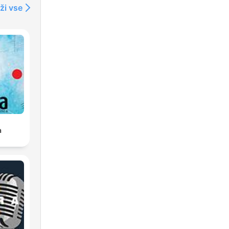
ži vse
a