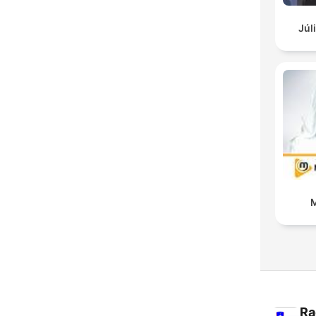
Júl
M
Ra