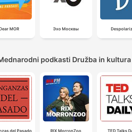
Dear MOR
Эхо Москвы
Despolari
Mednarodni podkasti Družba in kultura
zas del Pasado
RIX MorronZoo
TED Talks D