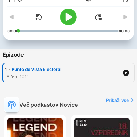
x
Glasnost
00:00
00:00
Epizode
-
1
Punto de Vista Electoral
18 feb. 2021
Prikaži vse
Več podkastov Novice