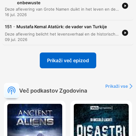
onbewuste
Deze aflevering van Grote Namen duikt in het leven en de blijvende nalatenschap van Sigmund Freud. We volgen zijn ontwikkeling van een jonge arts gefascineerd door fysiologie naar de grondlegger van de psychoanalyse, waarbij we onderzoeken hoe hij de link legde tussen trauma en fysieke symptomen. Daarnaast bespreken we de diepe impact van zijn theorieën over het id, ego en superego op onze taal, cultuur en zelfs moderne marketing. De aflevering behandelt ook de schaduwzijden van zijn leven, waaronder zijn vlucht voor het nazisme en de wetenschappelijke kritiek op zijn methoden.
16 jul. 2026
-
151
Mustafa Kemal Atatürk: de vader van Turkije
Deze aflevering belicht het levensverhaal en de historische impact van Mustafa Kemal Atatürk. Van zijn vroege jaren in Thessaloniki tot zijn opkomst als militair leider tijdens de Eerste Wereldoorlog en de Slag bij Gallipoli, wordt de weg naar de vorming van de Turkse nationale beweging beschreven. De focus ligt op de radicale transformatie van het Ottomaanse Rijk naar de Turkse Republiek. We bespreken de politieke strategieën, de strijd tegen de Griekse invasie en de grootschalige moderniseringsdrang van Atatürk, die leidde tot een nieuwe nationale identiteit en ingrijpende culturele hervormingen.
09 jul. 2026
Prikaži več epizod
Prikaži vse
Več podkastov Zgodovina