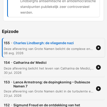
Lindberghs antisemitische en antidemocratische
standpunten publiekelijk zeer controversieel
werden.
Epizode
-
155
Charles Lindbergh: de vliegende nazi
Deze aflevering van Grote Namen belicht de complexe en dubieuze geschiedenis van Charles Lindbergh. De podcast beschrijft zijn legendarische eerste solo-Atlantische vlucht en de wereldwijde roem die hij verwierf, maar duikt ook in de duistere hoofdstukken van zijn leven, waaronder de tragische ontvoering van zijn zoon. Verder wordt ingegaan op de controverses rondom Lindberghs banden met Nazi-Duitsland en zijn rol binnen de America First Committee. Ondanks latere pogingen om zijn imago te redden, bleven zijn antisemitische retoriek en politieke keuzes een blijvende smet op zijn nalatenschap. De aflevering sluit af met een blik op de chaos tijdens de Franse Revolutie in Parijs.
06 avg. 2026
-
154
Catharina de' Medici
Deze aflevering belicht het leven van Catharina de Medici, haar problematische huwelijk met Henri en haar politieke overlevingsstrategieën aan het Franse hof. We verkennen hoe zij navigeerde tussen de religieuze spanningen tussen de Guises en de Bourbons, terwijl ze tegelijkertijd de culturele invloed van Frankrijk vormgaf. Daarnaast behandelen we de turbulente periode van de Franse godsdienstoorlogen, de escalatie naar de Bartholomeusnacht en de opkomst van Henri III. De aflevering sluit af met het einde van het huis Valois na de moord op Henri III, de strategische huwelijken van Catharina's dochters en de profetieën van Nostradamus.
30 jul. 2026
-
153
Lance Armstrong: de dopingkoning – Dubieuze
Namen 7
Deze aflevering van Grote Namen duikt in de turbulente en dubieuze geschiedenis van wielrenner Lance Armstrong. Van zijn vroege fraude met geboortedata tot de systematische dopingcultuur met behulp van Dr. Michele Ferrari, de podcast belicht hoe Armstrong een imperium opbouwde dat uiteindelijk instortte door klokkenluiders. Daarnaast wordt de oorsprong van de Tour de France besproken, die voortkwam uit politieke spanningen rond de Dreyfus-affaire en een marketingstrategie van Henri Desgranges om zijn sportkrant weer succesvol te maken.
23 jul. 2026
-
152
Sigmund Freud en de ontdekking van het