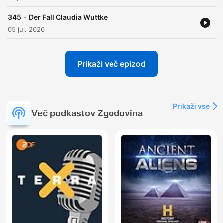
-
345
Der Fall Claudia Wuttke
05 jul. 2026
Prikaži več epizod
Prikaži vse
Več podkastov Zgodovina