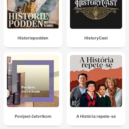
Historiepodden
HistoryCast
Povijest četvrtkom
A História repete-se