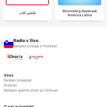
Bloomberg Daybreak
مُلخص كتاب
América Latina
Radio v živo
Radijske postaje in Podkasti
Virov
Radijski izdajatelji
Gradniki
Radijske spletne strani po državah
O nas in kontakt