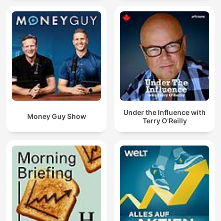
¿Y si lo que buscas no está afuera?
¿Y si tu templo es tu respiración?
En Meditacion Profunda, descubrirás que la conexión espiritual
no necesita religión, solo presencia.
La presencia de quien se atreve a mirar adentro.
Porque solo ahí nace la armonía emocional.
Y esa armonía te pertenece.
Este no es solo un espacio para dormir bien.
Es un refugio para despertar mejor.
Para despertar liviano.
Under the Influence with
Despertar completo.
Money Guy Show
Terry O'Reilly
Meditacion Profunda es el murmullo que calma.
La caricia que no se ve.
El ancla cuando todo gira.
Es la promesa de que puedes volver a ti una y otra vez… sin
juicio.
Y así, entre los pliegues de tu respiración, entre los bordes
suaves de cada palabra, comienzas a recordarlo todo:
Que no estás perdido.
Que estás aquí.