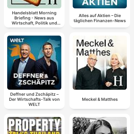
Que estás vivo.
Que estás en Meditacion Profunda.
Handelsblatt Morning
Alles auf Aktien – Die
Briefing - News aus
täglichen Finanzen-News
Una, dos, tres respiraciones más…
Wirtschaft, Politik und
Y todo lo que pesa, cae.
Finanzen
Todo lo que duele, se suaviza.
Todo lo que eras, se reencuentra con lo que puedes ser.
Aquí termina el ruido.
Aquí comienza el eco verdadero.
Aquí comienza Meditacion Profunda.
Deffner und Zschäpitz –
Der Wirtschafts-Talk von
Meckel & Matthes
WELT