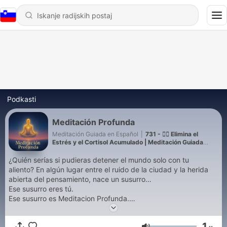
Podkasti
Meditación Profunda
Meditación Guiada en Español
|
731 - 💆‍♀️ Elimina el
Estrés y el Cortisol Acumulado | Meditación Guiada
Lenta para Soltarlo Todo
¿Quién serías si pudieras detener el mundo solo con tu
aliento? En algún lugar entre el ruido de la ciudad y la herida
abierta del pensamiento, nace un susurro…
Ese susurro eres tú.
Ese susurro es Meditacion Profunda.
Aquí no hay relojes.
1