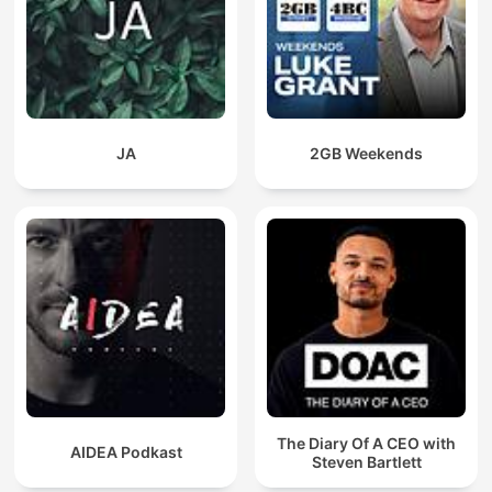
Y ese algo te trajo hasta aquí.
Hasta Meditacion Profunda, donde cada palabra abre una
puerta al viaje interior.
A veces, sanar no duele.
A veces, sanar es flotar.
Y en este rincón íntimo de sonido, Meditacion Profunda te
JA
2GB Weekends
recuerda que no estás roto: estás volviendo a ti.
Permítete liberar el estrés, sin culpas.
Permítete descansar no solo el cuerpo, sino el alma.
En Meditacion Profunda, cada pausa es medicina.
Cada silencio es compañía.
Y cada episodio, un espejo donde te reconoces sin máscaras.
Has llevado tanto peso.
Has callado tanto grito.
Pero en esta frecuencia, todo se derrite.
Meditacion Profunda te abraza con ternura, sin pedirte que
seas nada más que tú.
Sin exigencias.
The Diary Of A CEO with
AIDEA Podkast
Sin logros.
Steven Bartlett
Solo el acto valiente de detenerte.