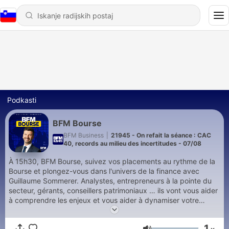
Podkasti
BFM Bourse
BFM Business
|
21945 - On refait la séance : CAC
40, records au milieu des incertitudes - 07/08
À 15h30, BFM Bourse, suivez vos placements au rythme de la
Bourse et plongez-vous dans l'univers de la finance avec
Guillaume Sommerer. Analystes, entrepreneurs à la pointe du
secteur, gérants, conseillers patrimoniaux … ils vont vous aider
à comprendre les enjeux et vous aider à dynamiser votre
portefeuille. Retrouvez l’émission du lundi au vendredi et
réécoutez la en podcast.
1