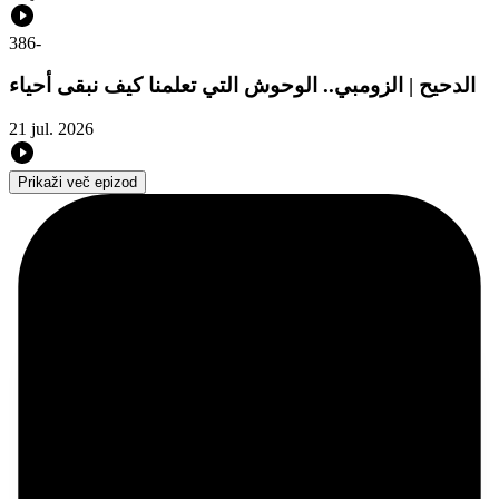
386
-
الدحيح | الزومبي.. الوحوش التي تعلمنا كيف نبقى أحياء
21 jul. 2026
Prikaži več epizod