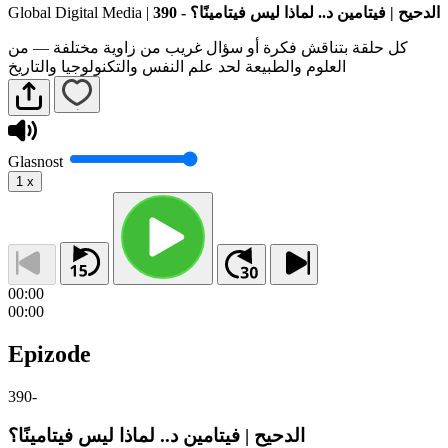
Global Digital Media
|
390 - الدحيح | فيتامين د.. لماذا ليس فيتامينًا؟
كل حلقة بتناقش فكرة أو سؤال غريب من زاوية مختلفة — من
العلوم والطبيعة لحد علم النفس والتكنولوجيا والتاريخ
Glasnost
1
x
00:00
00:00
Epizode
390
-
الدحيح | فيتامين د.. لماذا ليس فيتامينًا؟