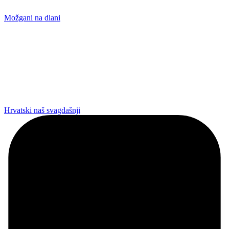
Možgani na dlani
Hrvatski naš svagdašnji