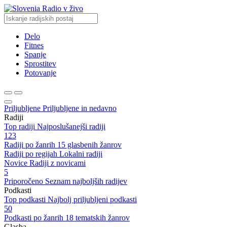
Radio v živo
Delo
Fitnes
Spanje
Sprostitev
Potovanje
Priljubljene
Priljubljene in nedavno
Radiji
Top radiji
Najposlušanejši radiji
123
Radiji po žanrih
15 glasbenih žanrov
Radiji po regijah
Lokalni radiji
Novice
Radiji z novicami
5
Priporočeno
Seznam najboljših radijev
Podkasti
Top podkasti
Najbolj priljubljeni podkasti
50
Podkasti po žanrih
18 tematskih žanrov
Glasba