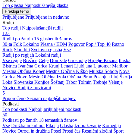
Top glasba
Najposlušanejša glasba
Preklopi temo
Priljubljene
Priljubljene in nedavno
Radiji
Top radiji
Najposlušanejši radiji
123
Radiji po žanrih
15 glasbenih žanrov
80-ta
Folk
Lokalno
Plesna / EDM
Pogovor
Pop / Top 40
Razno
Rock
Stari hiti
Svetovna glasba
Vse
Radiji po regijah
Lokalni radiji
Vse regije
Brežice
Celje
Domžale
Grosuplje
Hrpelje-Kozina
Ilirska
Bistrica
Ivančna Gorica
Kranj
Lenart
Ljubljana
Ljutomer
Maribor
Mestna Občina Koper
Mestna Občina Krško
Murska Sobota
Nova
Gorica
Novo Mesto
Občina Izola
Občina Piran
Postojna
Ptuj
Škofja
Loka
Slovenska Konjice
Šoštanj
Tabor
Tolmin
Trebnje
Velenje
Novice
Radiji z novicami
5
Priporočeno
Seznam najboljših radijev
Podkasti
Top podkasti
Najbolj priljubljeni podkasti
50
Podkasti po žanrih
18 tematskih žanrov
Vse
Družba in kultura
Fikcija
Glasba
Izobraževanje
Komedija
Novice
Otroci in družina
Posel
Prosti čas
Resnični zločini
Šport