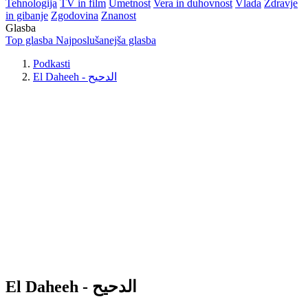
Tehnologija
TV in film
Umetnost
Vera in duhovnost
Vlada
Zdravje
in gibanje
Zgodovina
Znanost
Glasba
Top glasba
Najposlušanejša glasba
Podkasti
El Daheeh - الدحيح
El Daheeh - الدحيح