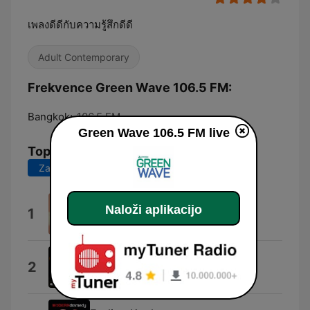
เพลงดีดีกับความรู้สึกดีดี
Adult Contemporary
Frekvence Green Wave 106.5 FM:
Bangkok:
106.5 FM
Green Wave 106.5 FM live
Top pesmi
Zadnjih 7 dni
Zadnjih 30 dni
Dance of the Sugar Plum Fairy
Naloži aplikacijo
1
Kashido
Girls, Girls, Girls
2
Alex Wilson