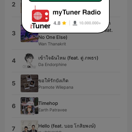
2
โชค)
Potato
แล้วคดีฆาตกรรมในห้องปิดตายก็ถูก
คลี่คลายได้ด้วยรอยยิ้มของเธอ (feat.
3
No One Else)
Wan Thanakrit
เข้าใจฉันไหม (feat. ตู่ ภพธร)
4
Da Endorphine
ขอให้รักบังเกิด
5
Pramote Wilepana
Timehop
6
Earth Patravee
Hello (feat. บอย โกสิยพงษ์)
7