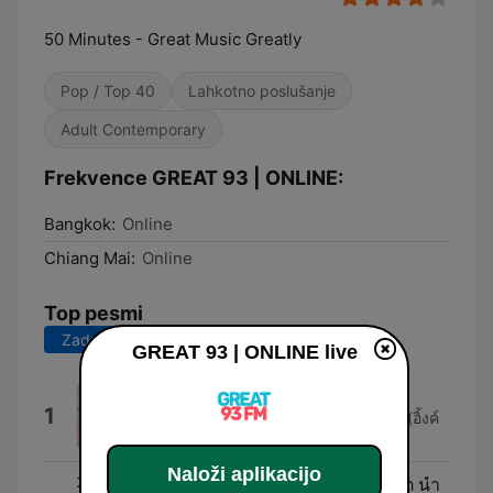
50 Minutes - Great Music Greatly
Pop / Top 40
Lahkotno poslušanje
Adult Contemporary
Frekvence GREAT 93 | ONLINE:
Bangkok:
Online
Chiang Mai:
Online
Top pesmi
Zadnjih 7 dni
Zadnjih 30 dni
GREAT 93 | ONLINE live
Let's Scoop Colorful Colorfun
1
Three Man Down และ Ink Waruntorn (อิ้งค์
วรันธร)
Naloži aplikacijo
อุปสรรคก่อให้รักบังเกิด (feat. สิงโต นำ