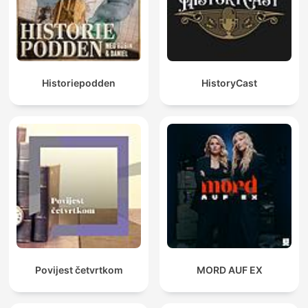
Historiepodden
HistoryCast
Povijest četvrtkom
MORD AUF EX