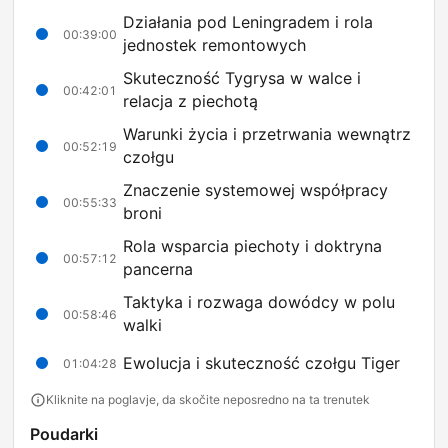
Działania pod Leningradem i rola
00:39:00
jednostek remontowych
Skuteczność Tygrysa w walce i
00:42:01
relacja z piechotą
Warunki życia i przetrwania wewnątrz
00:52:19
czołgu
Znaczenie systemowej współpracy
00:55:33
broni
Rola wsparcia piechoty i doktryna
00:57:12
pancerna
Taktyka i rozwaga dowódcy w polu
00:58:46
walki
Ewolucja i skuteczność czołgu Tiger
01:04:28
Kliknite na poglavje, da skočite neposredno na ta trenutek
Poudarki