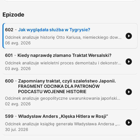
Epizode
-
602
Jak wyglądała służba w Tygrysie?
Odcinek analizuje historię Otto Kariusa, niemieckiego dowódcy czołgów ciężkich typu Tiger, oraz weryfikuje wiarygodność jego wspomnień w kontekście rzeczywistości historycznej. Rozmówcy badają różnice między subiektywnymi odczuciami żołnierza a faktami dotyczącymi sukcesów bojowych i wyposażenia Armii Czerwonej. Program szczegółowo omawia techniczne aspekty służby w 502 Batalionie Czołgów Ciężkich, skupiając się na wyzwaniach logistycznych, trudnych warunkach terenowych oraz specyfice walk pancernych. Analizie poddano skuteczność Tygrysa, rolę współpracy różnych rodzajów broni oraz ekstremalne warunki życia i przetrwania załóg wewnątrz pojazdów.
06 avg. 2026
-
601
Kiedy naprawdę złamano Traktat Wersalski?
Odcinek analizuje wieloletni proces demontażu i dekonstrukcji traktatu wersalskiego, wskazując, że nie był to pojedynczy akt, lecz stopniowe łamanie kolejnych postanowień przez różne mocarstwa oraz Niemcy. Autor szczegółowo omawia aspekty polityczne, terytorialne i gospodarcze dokumentu, od kwestii Ligi Narodów i granic, po nierealne zapisy dotyczące reparacji i zbrojeń. Analiza pokazuje, jak błędy mocarstw zachodnich, brak udziału kluczowych potęg oraz kwestionowanie zapisów traktatu przyczyniły się do niestabilności międzynarodowej. Proces ten doprowadził ostatecznie do upadku ładu wersalskiego, zniszczenia postanowień rozbrojeniowych i destabilizacji bezpieczeństwa, co miało tragiczne skutki dla Europy oraz II Rzeczypospolitej.
03 avg. 2026
-
600
Zapomniany traktat, czyli szaleństwo Japonii.
FRAGMENT ODCINKA DLA PATRONÓW
PODCASTU WOJENNE HISTORIE
Odcinek analizuje geopolityczne uwarunkowania japońskiego ekspansjonizmu na początku XX wieku, koncentrując się na narastającym konflikcie interesów między Japonią, Chinami a mocarstwami zachodnimi, takimi jak USA i Wielka Brytania. Prelegent omawia proces wycofywania się brytyjskiego sojuszu z Japonią oraz strategiczne dążenia Japonii do dominacji w Chinach poprzez wykorzystanie osłabienia mocarstw europejskich podczas I wojny światowej. Analiza obejmuje działania militarne Japonii na półwyspie Shantung, zajęcie niemieckich kolonii oraz mechanizm japońskich żądań gospodarczych opartych na szantażu militarnym. Tekst wskazuje na ciągłość strategii japońskiej, łącząc wydarzenia z lat 1914-1915 z późniejszą agresją w trakcie II wojny światowej.
02 avg. 2026
-
599
Władysław Anders „Klęska Hitlera w Rosji”
Odcinek analizuje książkę generała Władysława Andersa „Klęska Hitlera w Rosji 1941-1945” oraz debatę historyczną dotyczącą przyczyn zwycięstwa Związku Radzieckiego i roli aliantów zachodnich. Autorzy badają wpływ powojennej propagandy niemieckich generałów na zniekształcenie obrazu II wojny światowej, podważając mity o doskonałości Wehrmachtu. Analiza skupia się na konfrontacji perspektywy Andersa z rzeczywistością logistyczną i gospodarczą. Argumentuje się, że porażka III Rzeszy nie wynikała jedynie z błędów strategicznych Hitlera, lecz przede wszystkim z braku zdolności przemysłowej Niemiec oraz kluczowego znaczenia potencjału gospodarczego USA i programu Lend-Lease.
30 jul. 2026