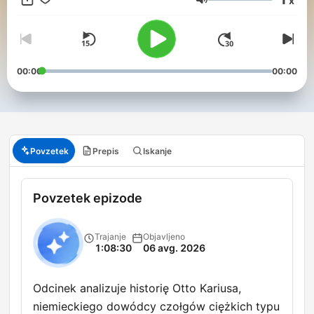
x
Glasnost
00:00
00:00
Povzetek
Prepis
Iskanje
Povzetek epizode
Trajanje
Objavljeno
1:08:30
06 avg. 2026
Odcinek analizuje historię Otto Kariusa,
niemieckiego dowódcy czołgów ciężkich typu