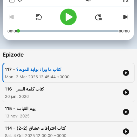
x
عام 1983 من السيدة زينب حمدى وانتهى هذا الزواج أيضا بالطلاق عام
Glasnost
1987. ألف 89 كتاباً منها الكتب العلمية والدينية والفلسفية والاجتماعية
والسياسية إضافة إلى الحكايات والمسرحيات وقصص الرحلات، ويتميز
أسلوبه بالجاذبية مع العمق والبساطة.
00:00
00:00
Epizode
-
117
كتاب ما وراء بوابة الموت؟
Mon, 2 Mar 2026 12:45:44 +0000
-
116
كتاب كلمة السر
20 jan. 2026
-
115
يوم القيامة
13 nov. 2025
-
114
كتاب اعترافات عشاق (2-2)
Sat, 4 Oct 2025 12:00:00 +0000