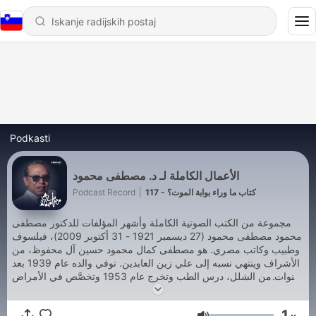
Podkasti
الأعمال الكاملة لـ د. مصطفى محمود
Podcast Record
|
117 - كتاب ما وراء بوابة الموت؟
مجموعة من الكتب الصوتية الكاملة وأشهر المؤلفات للدكتور مصطفى
محمود مصطفى محمود (27 ديسمبر 1921 - 31 أكتوبر 2009)، فيلسوف
وطبيب وكاتب مصري. هو مصطفى كمال محمود حسين آل محفوظ، من
الأشراف وينتهي نسبه إلى علي زين العابدين. توفي والده عام 1939 بعد
سنوات من الشلل، درس الطب وتخرج عام 1953 وتخصَّص في الأمراض
الصدرية، ولكنه تفرغ للكتابة والبحث عام 1960. تزوج عام 1961 وانتهى
الزواج بالطلاق عام 1973. رزق بولدين هما "أمل" و"أدهم". تزوج ثانية
1