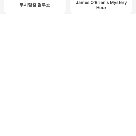
James O'Brien's Mystery
두시탈출 컬투쇼
Hour
Friday Night Comedy from
Ό,τι να 'ναι με τον Μάνο
BBC Radio 4
Βουλαρίνο
Radio v živo
Radijske postaje in Podkasti