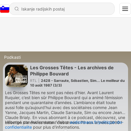
Podkasti
Les Grosses Têtes - Les archives de
Philippe Bouvard
RTL
|
2428 - Sarraute, Sébastien, Sim... Le meilleur du
10 août 1987 (3/3)
Les Grosses Têtes ne sont pas nées d’hier. Avant Laurent
Ruquier, c’est bien sûr Philippe Bouvard qui a animé l’émission
pendant une quarantaine d’années. L’ambiance était toute
aussi folle qu’aujourd’hui avec des sociétaires comme Jean
Yanne, Jacques Martin, Claude Sarraute, Sim ou encore Jean-
Claude Brialy. En vous abonnant à ce podcast, découvrez, une
Hébergé par Audiomeans. Visitez
audiomeans.fr/politique-de-
sélection d’archives datant des années 70 aux années 2000 !
confidentialite
pour plus d'informations.