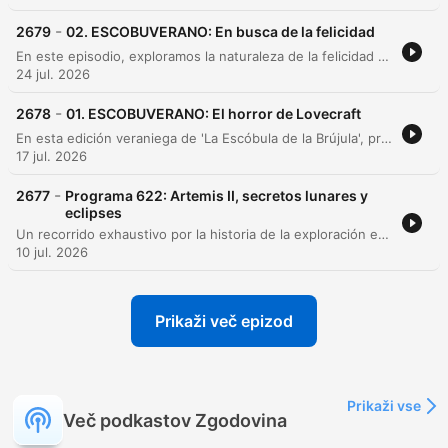
-
2679
02. ESCOBUVERANO: En busca de la felicidad
En este episodio, exploramos la naturaleza de la felicidad y el éxito a través de las perspectivas de José Gregorio González y Cipriano Quintas. La charla aborda la diferencia entre la felicidad como un objetivo externo y la felicidad como un camino basado en valores, analizando cómo las tendencias actuales y las redes sociales pueden distorsionar nuestra percepción de la realidad. Asimismo, se profundiza en la importancia de los vínculos afectivos y la inteligencia relacional. A través de conceptos como el 'Saguabona', el 'Ubuntu' y el 'Ho'oponopono', los invitados destacan cómo la coherencia, la vulnerabilidad, el perdón y la conexión con la comunidad son pilares fundamentales para alcanzar una verdadera plenitud personal y social.
24 jul. 2026
-
2678
01. ESCOBUVERANO: El horror de Lovecraft
En esta edición veraniega de 'La Escóbula de la Brújula', presentamos a Juan Antonio Sanz para explorar la vida y el legado de H.P. Lovecraft. La conversación desmitifica la personalidad del autor, analizando cómo su entorno en Nueva Inglaterra y sus experiencias personales, como la parálisis del sueño, nutrieron su mitología. El episodio profundiza en los conceptos fundamentales del horror cósmico, la importancia de su red literaria de correspondencia y su impacto en el arte y el cine. Además, se ofrecen recomendaciones de relatos emblemáticos, adaptaciones al cómic, manga y cine, destacando la influencia recíproca entre Lovecraft y figuras como H.R. Giger.
17 jul. 2026
-
2677
Programa 622: Artemis II, secretos lunares y
eclipses
Un recorrido exhaustivo por la historia de la exploración espacial, desde los riesgos extremos y la competencia política de la era Apolo hasta la promesa del programa Artemis. El episodio analiza los desafíos técnicos, como el regolito lunar y la radiación, y la importancia estratégica de la Luna como base para futuras misiones a Marte. Además, se explora la relevancia de la ciencia y la astronomía en la cultura humana, abordando desde la mitología de los eclipses y la confirmación de la relatividad de Einstein, hasta la destacada participación de ingenieros españoles en la NASA. El programa concluye con una reflexión sobre la fragilidad de la Tierra a través de la obra de Carl Sagan.
10 jul. 2026
Prikaži več epizod
Prikaži vse
Več podkastov Zgodovina