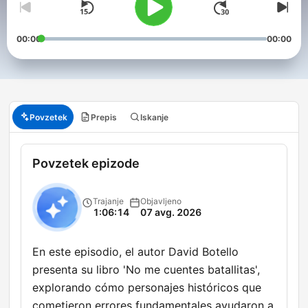
00:00
00:00
Povzetek
Prepis
Iskanje
Povzetek epizode
Trajanje
Objavljeno
1:06:14
07 avg. 2026
En este episodio, el autor David Botello
presenta su libro 'No me cuentes batallitas',
explorando cómo personajes históricos que
cometieron errores fundamentales ayudaron a