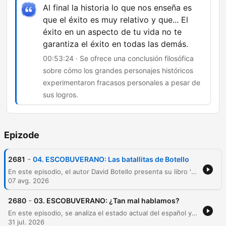
Al final la historia lo que nos enseña es
que el éxito es muy relativo y que... El
éxito en un aspecto de tu vida no te
garantiza el éxito en todas las demás.
00:53:24 · Se ofrece una conclusión filosófica
sobre cómo los grandes personajes históricos
experimentaron fracasos personales a pesar de
sus logros.
Epizode
-
2681
04. ESCOBUVERANO: Las batallitas de Botello
En este episodio, el autor David Botello presenta su libro 'No me cuentes batallitas', explorando cómo personajes históricos que cometieron errores fundamentales ayudaron a moldear la historia. A través de un análisis de figuras como Michael Collins, Rosa Parks y el Che Guevara, se reflexiona sobre la construcción de mitos, la identidad nacional y la cara oculta del éxito. El programa también aborda la ambición y la falta de prudencia mediante ejemplos como el Titanic, y analiza cómo la narrativa histórica a menudo invisibiliza a mujeres pioneras en la tecnología y el cine. Finalmente, se ofrece una reflexión sobre la relatividad del éxito y las lecciones que podemos extraer de los grandes fracasos y aciertos del pasado.
07 avg. 2026
-
2680
03. ESCOBUVERANO: ¿Tan mal hablamos?
En este episodio, se analiza el estado actual del español y los riesgos del empobrecimiento lingüístico debido a la influencia de internet, las redes sociales y el inglés. A través de una conversación con el filólogo Fernando Vilches, se debate cómo la reducción del léxico puede afectar la capacidad cognitiva y la estructuración del pensamiento en las nuevas generaciones. Asimismo, los interlocutores exploran la evolución del idioma mediante neologismos, préstamos lingüísticos y la tensión entre las normas académicas y el uso popular. El debate aborda también la responsabilidad del sistema educativo, la riqueza de los localismos regionales y cómo la perversión del lenguaje político y la falta de precisión ortográfica impactan en la identidad y la salud mental.
31 jul. 2026