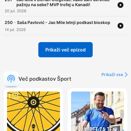
pažnju na sebe? MVP trofej u Kanadi!
20 jul. 2026
-
250
Saša Pavlović - Jao Mile letnji podkast bioskop
14 jul. 2026
Prikaži več epizod
Prikaži vse
Več podkastov Šport