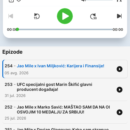
x
sporta u regionu i predstavlja koristan i sveobuhvatan prikaz
Glasnost
zdravog načina života koji se prikazuje široj društvenoj
zajednici. Koncept Podkasta Jao Mile Ovaj format je osmišljen
sa namerom da se prikaže širokom auditorijumu starosne dobi
od 6-76 godina kroz teme koje obrađuje iz ugla poznatih,
uspešnih lica sveta košarke na sledeći način: Kroz edukativan i
00:00
00:00
realan pristup mladima omogućava sveopšti uvid u život
sportiste. Angažovanje mladih putem kvalitetnog i objektivnog
audio vizuelnog sadržaja ka zdravom životu i pravim
vrednostima. Upoznavanje ne samo profesionalnih sportista,
Epizode
već i onih koji se rekreativno bave sportom, te takvim načinom
života ( ishranom, korištenjem suplemenata, disciplinom i
-
254
Jao Mile x Ivan Miljković: Karijera i Finansije!
brigom o zdravlju). Oni koji se interesuju za košarku i prate
domaće i strane klubove, kupove, lige, čuju od samih sportista
05 avg. 2026
o situacijama sa terena, viđenje suđenja, posmatranje saigrača,
protivničkog kluba, taktika, (razlika između američke i
-
253
UFC specijalni gost Marin Škifić glavni
evropske košarke)… Da kroz iskustvo uspešnih sportista
producent dogaðaja!
upoznaju izazove profesionalne karijere i odabira pravog
31 jul. 2026
agenta, kluba i izazove i prava koja imaju portpisivanjem
ugovora. Da čuju kako agenti biraju igrače i pregovaraju sa
-
252
Jao Mile x Marko Savić: MAŠTAO SAM DA NA OI
klubovima u njihovo ime Da čuju kako su se drugi izborili sa
OSVOJIM 10 MEDALJU ZA SRBIJU!
povredama, odricanjima, zamorom, opštim stanjem tela i psihe
25 jul. 2026
tokom profesionalne karijere Šta ih čeka posle profesionalne
karijere, kako izbalansirati treninge i način života
-
251
Jao Mile x Dorian Glogovac: Kako sam skrenuo