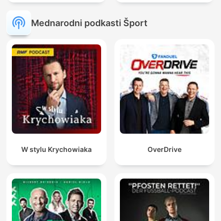
Mednarodni podkasti Šport
W stylu Krychowiaka
OverDrive