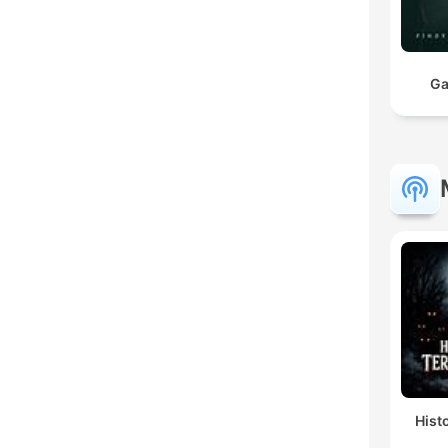
Ga
Hist