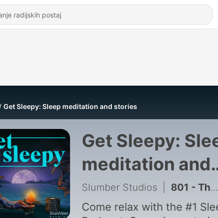
Get Sleepy: Sleep meditation and stories
Get Sleepy: Sle
meditation and
stories
Slumber Studios
|
801 - The Stars of Tekapo (Encore)
Come relax with the #1 Sle