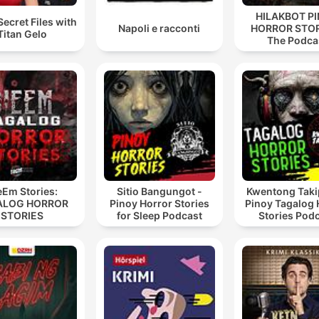
HILAKBOT P
Secret Files with
Napoli e racconti
HORROR STOR
Titan Gelo
The Podca
eEm Stories:
Sitio Bangungot -
Kwentong Taki
ALOG HORROR
Pinoy Horror Stories
Pinoy Tagalog 
STORIES
for Sleep Podcast
Stories Pod