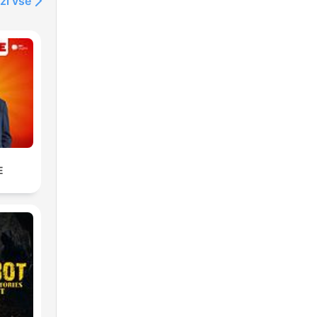
ži vse
E