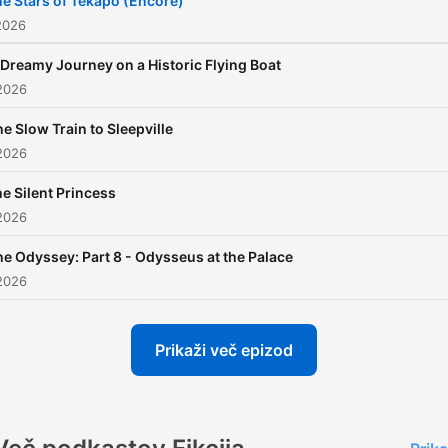
e Stars of Tekapo (Encore)
2026
 Dreamy Journey on a Historic Flying Boat
2026
e Slow Train to Sleepville
2026
e Silent Princess
2026
e Odyssey: Part 8 - Odysseus at the Palace
2026
Prikaži več epizod