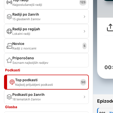
123
Najposlušanejši radiji
Radiji po žanrih
15 glasbenih žanrov
Radiji po regijah
Lokalni radiji
Novice
5
Radiji z novicami
Priporočeno
Seznam najboljših radijev
00
Podkasti
Top podkasti
50
Najbolj priljubljeni podkasti
Podkasti po žanrih
18 tematskih žanrov
Epizod
Glasba