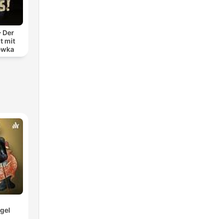
– Der
t mit
ewka
gel