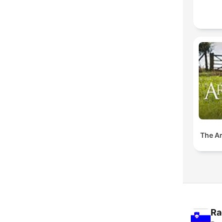
The A
Ra