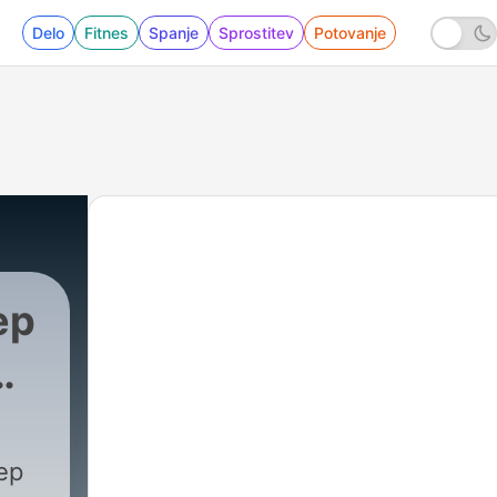
Delo
Fitnes
Spanje
Sprostitev
Potovanje
ep
ep