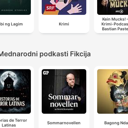
Kein Mucks! 
bi ng Lagim
Krimi
Krimi-Podcas
Bastian Past
Mednarodni podkasti Fikcija
orias de Terror
Sommarnovellen
Bagong Nda
Latinas