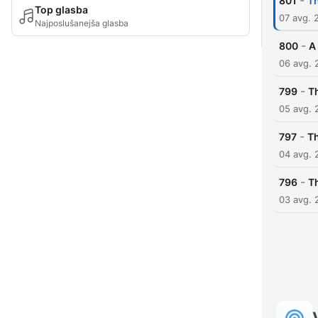
-
801
Th
Top glasba
07 avg. 
Najposlušanejša glasba
-
800
A
06 avg. 
-
799
Th
05 avg. 
-
797
Th
04 avg. 
-
796
Th
03 avg. 