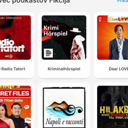
Več podkastov Fikcija
Prika
 Radio Tatort
Kriminalhörspiel
Dear LOV