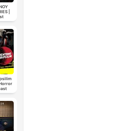
INOY
IES |
st
psilim
Horror
cast