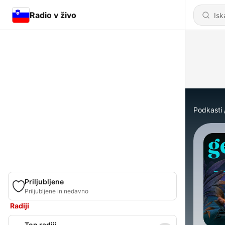
Radio v živo
Podkasti
Priljubljene
Priljubljene in nedavno
Radiji
Top radiji