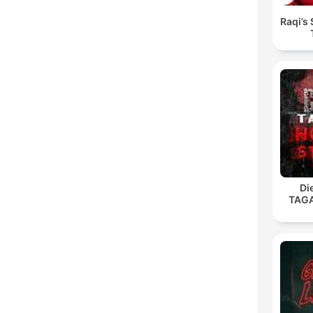
Raqi’s 
Di
TAG