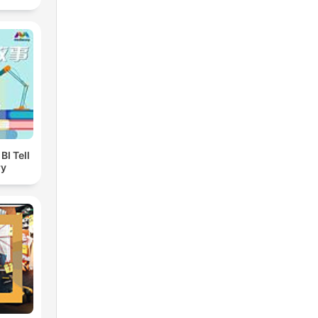
I Tell
ry