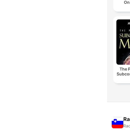
On
The 
Subco
Ra
Rad