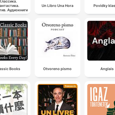
Классика.
антастика.
Un Libro Una Hora
Povídky kla
ив. Аудиокниги
assic Books
Otvoreno pismo
Anglais