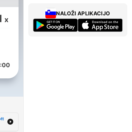
lomy
NALOŽI APLIKACIJO
1
x
:00
ott