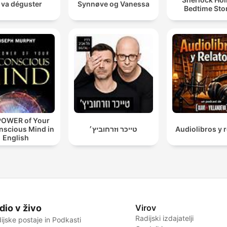
 va déguster
Synnøve og Vanessa
Bedtime Sto
POWER of Your
nscious Mind in
טייכר וזרחוביץ׳
Audiolibros y r
English
dio v živo
Virov
Radijski izdajatelji
ijske postaje in Podkasti