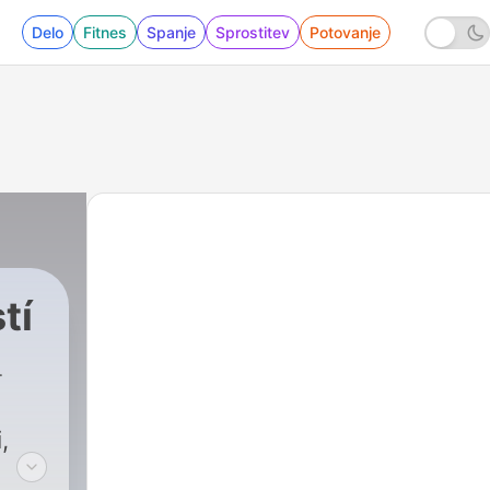
Delo
Fitnes
Spanje
Sprostitev
Potovanje
tí
,