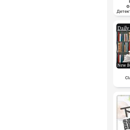
Ф
Детект
Cl