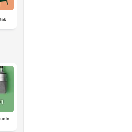
etek
Audio