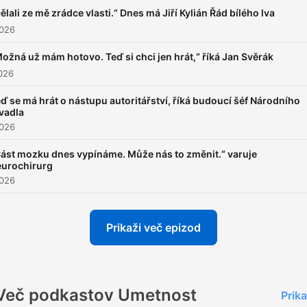
ělali ze mě zrádce vlasti.“ Dnes má Jiří Kylián Řád bílého lva
2026
ožná už mám hotovo. Teď si chci jen hrát,“ říká Jan Svěrák
026
ď se má hrát o nástupu autoritářství, říká budoucí šéf Národního
vadla
2026
ást mozku dnes vypínáme. Může nás to změnit.“ varuje
eurochirurg
2026
Prikaži več epizod
Več podkastov Umetnost
Prika