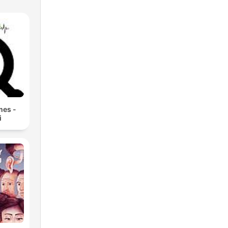
mes -
i