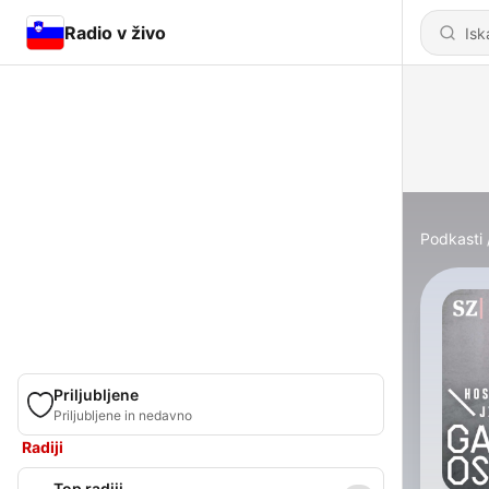
Radio v živo
Podkasti
Priljubljene
Priljubljene in nedavno
Radiji
Top radiji