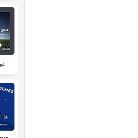
றல்
lmes