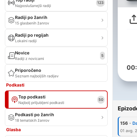
123
Najposlušanejši radiji
Radiji po žanrih
15 glasbenih žanrov
Radiji po regijah
Lokalni radiji
Novice
5
Radiji z novicami
00
Priporočeno
Seznam najboljših radijev
Podkasti
Top podkasti
50
Najbolj priljubljeni podkasti
Epizod
Podkasti po žanrih
18 tematskih žanrov
-
156
Da
Glasba
01 avg. 