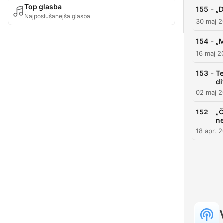
Top glasba
-
155
„D
Najposlušanejša glasba
30 maj 
-
154
„M
16 maj 2
-
153
Te
di
02 maj 
-
152
„Č
n
18 apr. 