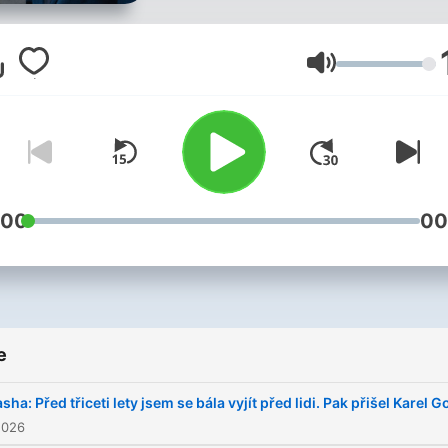
Nechte se inspirovat jejich
životem, dílem, názory a z
v kariéře.
Glasnost
:00
00
e
sha: Před třiceti lety jsem se bála vyjít před lidi. Pak přišel Karel G
2026