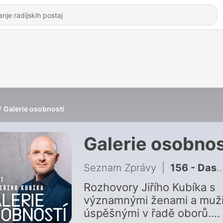
Galerie osobností
Galerie osobnos
Seznam Zprávy
|
156 - Dasha: Před třiceti lety jsem se bála vyjít před lidi. Pak přišel Karel Gott
Rozhovory Jiřího Kubíka s
významnými ženami a muži
úspěšnými v řadě oborů.