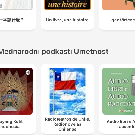
一本讀什麼？
Un livre, une histoire
Igaz történ
Mednarodni podkasti Umetnost
Radioteatros de Chile,
ayang Kulit
Audio libri e 
Radionovelas
Indonesia
racconti
Chilenas