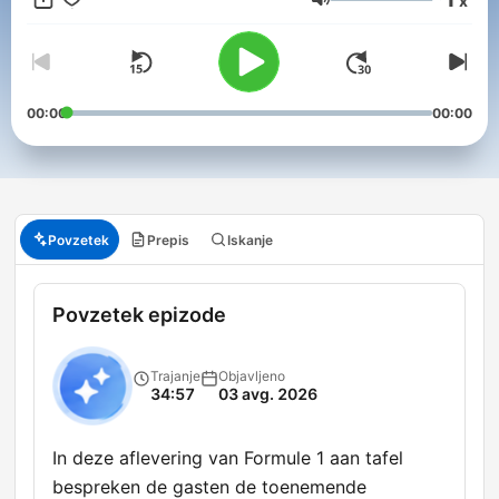
x
zonder expliciete schriftelijke toestemming terzake verkregen
Glasnost
van Grand Prix Radio en met inachtneming van een duidelijke
deugdelijke bronvermelding met link.
00:00
00:00
Povzetek
Prepis
Iskanje
Povzetek epizode
Trajanje
Objavljeno
34:57
03 avg. 2026
In deze aflevering van Formule 1 aan tafel
bespreken de gasten de toenemende