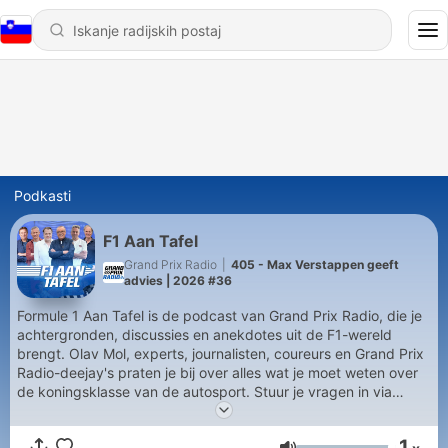
Podkasti
F1 Aan Tafel
Grand Prix Radio
|
405 - Max Verstappen geeft
advies | 2026 #36
Formule 1 Aan Tafel is de podcast van Grand Prix Radio, die je
achtergronden, discussies en anekdotes uit de F1-wereld
brengt. Olav Mol, experts, journalisten, coureurs en Grand Prix
Radio-deejay's praten je bij over alles wat je moet weten over
de koningsklasse van de autosport. Stuur je vragen in via
f1aantafel@grandprixradio.nl. Alle gebruik van hetgeen in deze
podcast ‘F1 aan Tafel’ wordt opgemerkt is ongeoorloofd
1