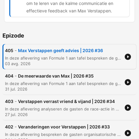
om te leren van de kalme communicatie en
effectieve feedback van Max Verstappen.
Epizode
-
405
Max Verstappen geeft advies | 2026 #36
In deze aflevering van Formule 1 aan tafel bespreken de gasten de toenemende gewichtstoename van F1-auto's en de impact daarvan op het rijden, evenals de toekomst van George Russell bij Mercedes en de mogelijke overstap naar Audi. Daarnaast wordt er dieper ingegaan op de impact van de budgetcap op de Formule 1, waarbij de financiële ongelijkheid tussen teams en de beperkte updates bij Audi centraal staan. Verder staat het debat over de invloed van financiële middelen op de kansen van jonge coureurs in de autosport centraal. De discussie behandelt ook de communicatiestijl van Max Verstappen als benchmark voor talent, en eindigt met een reactie op geruchten rondom zijn contract en de rol van feiten in de media.
03 avg. 2026
-
404
De meerwaarde van Max | 2026 #35
In deze aflevering van Formule 1 aan tafel bespreken de gasten de bijzondere intuïtie van Max Verstappen, waarbij hij technische problemen kan voelen die sensoren niet detecteren. Daarnaast wordt ingegaan op het enorme groeiende publiek van de Formule 1 onder Liberty Media en de mogelijke toekomstige samenwerking tussen F1 en MotoGP. Verder bespreken we de mogelijke integratie van MotoGP en Formule 1, met specifieke aandacht voor plannen in Texas. Ook zijn er updates over Aston Martins nieuwe Honda-motor, de impact op prestaties en de onzekerheden rondom de racekalender door geopolitieke spanningen. Tot slot bespreken we de evolutie van circuits en het afscheid van producer Miek.
31 jul. 2026
-
403
Verstappen verrast vriend & vijand | 2026 #34
In deze aflevering analyseren de gasten de race-actie in Hongarije, met een focus op de sterke start van Max Verstappen en de strategische fouten bij Ferrari. Daarnaast wordt de overwinning van Lando Norris besproken, inclusief de discussie rondom teamorders bij McLaren en de technische uitdagingen waar Red Bull mee kampt. Verder gaat het gesprek over de rol van de stewards en recente straffen in de Formule 1, evenals de mogelijke terugkeer van de Grand Prix naar Sepang. De aflevering sluit af met een blik op de zware werkdruk in de racekalender en de emotionele prestatie van Mathieu van der Poel tijdens een recente wielerrace.
27 jul. 2026
-
402
Veranderingen voor Verstappen | 2026 #33
In deze aflevering bespreken de gasten organisatorische veranderingen bij Red Bull Racing, waaronder de komst van Tom Hart als opvolger voor Giampiero Lambiaza. Daarnaast wordt de ambitieuze terugkeer van het automerk Spijker naar Le Mans besproken, inclusief de technische en reglementaire uitdagingen die daarbij komen kijken. Verder gaan we in op de technische updates van McLaren en Aston Martin voor de Grand Prix van Hongarije en de rijstijl van Oscar Piastri. Tot slot behandelen we vragen over schadevergoedingen in de Formule 1 en de onrealistische ambities om de Grand Prix naar Assen te halen.