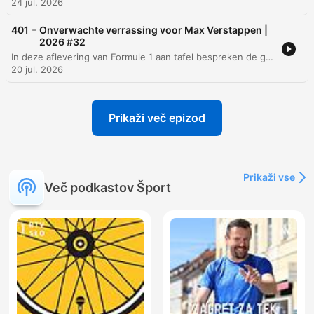
24 jul. 2026
-
401
Onverwachte verrassing voor Max Verstappen |
2026 #32
In deze aflevering van Formule 1 aan tafel bespreken de gasten diverse incidenten tijdens de race op Spa-Francorchamps, waaronder de start en het incident tussen George Russell en Lewis Hamilton. Er is veel aandacht voor technische aspecten zoals batterijgebruik bij Mercedes, software-updates en de impact van reglementen op teams als McLaren. Daarnaast ligt de focus op de prestaties van jonge coureurs zoals Isaac Hadjar en Kimi Antonelli, waarbij hun potentieel als toekomstige tweede rijders wordt geanalyseerd. De race in België wordt verder geanalyseerd, met specifieke aandacht voor het podium van Verstappen en de invloed van de Virtual Safety Car.
20 jul. 2026
Prikaži več epizod
Prikaži vse
Več podkastov Šport