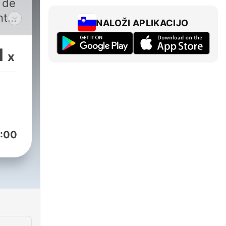
 de
nta
NALOŽI APLIKACIJO
cias
1
x
:00