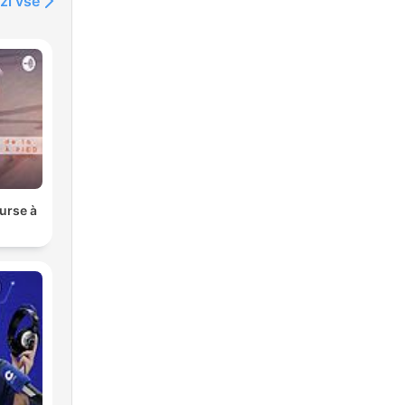
ži vse
ourse à