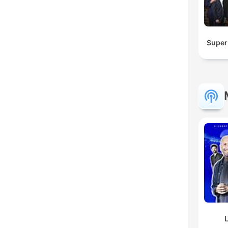
Super
L