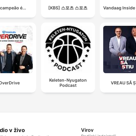
 campeão é...
[KBS] 스포츠 스포츠
Vandaag Inside
Keleten-Nyugaton
OverDrive
VREAU SĂ Ș
Podcast
dio v živo
Virov