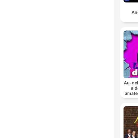
And
Au-del
aid
amate
en 