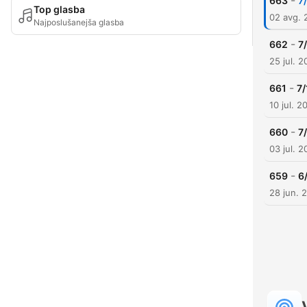
-
663
7
Top glasba
02 avg. 
Najposlušanejša glasba
-
662
7
25 jul. 
-
661
7/
10 jul. 2
-
660
7
03 jul. 
-
659
6
28 jun. 