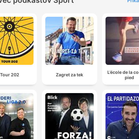
Več podkastov Šport
Prika
L’école de la c
Tour 202
Zagret za tek
pied