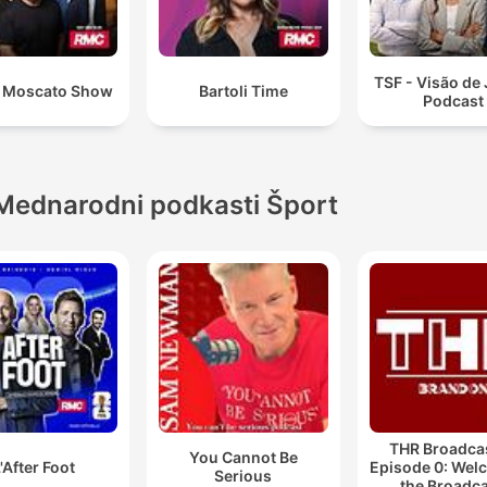
TSF - Visão de
 Moscato Show
Bartoli Time
Podcast
Mednarodni podkasti Šport
THR Broadcas
You Cannot Be
'After Foot
Episode 0: Wel
Serious
the Broadca