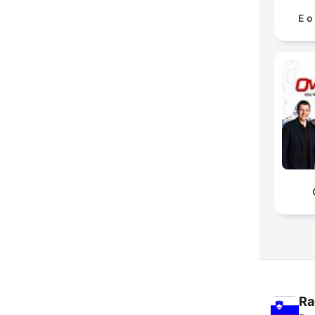
E o
Ra