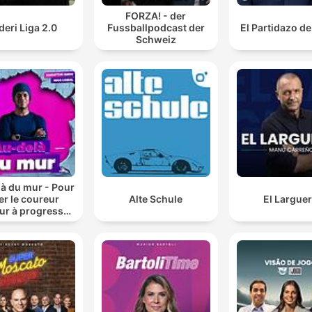
FORZA! - der
eri Liga 2.0
Fussballpodcast der
El Partidazo d
Schweiz
à du mur - Pour
er le coureur
Alte Schule
El Largue
ur à progresser
course à pied