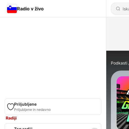
Radio v živo
Podkasti
Priljubljene
Priljubljene in nedavno
Radiji
Top radiji