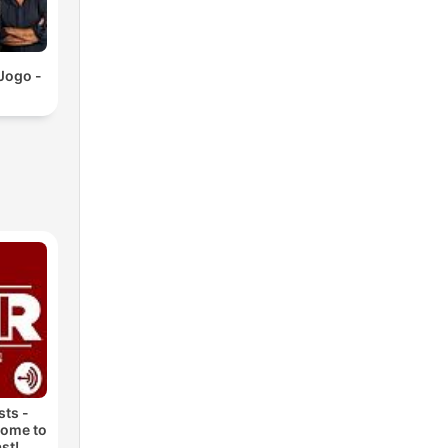
 Jogo -
ts -
come to
st!