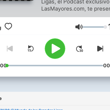
Ligas, el Podcast exclusivo
LasMayores.com, te prese
reportajes exclusivos, noti
de tu equipos favoritos, y
Glasnost
entrevistas con peloteros,
coaches y managers.
:00
00
e