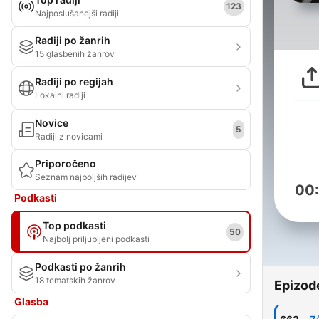
123
Najposlušanejši radiji
Radiji po žanrih
15 glasbenih žanrov
Radiji po regijah
Lokalni radiji
Novice
5
Radiji z novicami
Priporočeno
Seznam najboljših radijev
00
Podkasti
Top podkasti
50
Najbolj priljubljeni podkasti
Podkasti po žanrih
18 tematskih žanrov
Epizod
Glasba