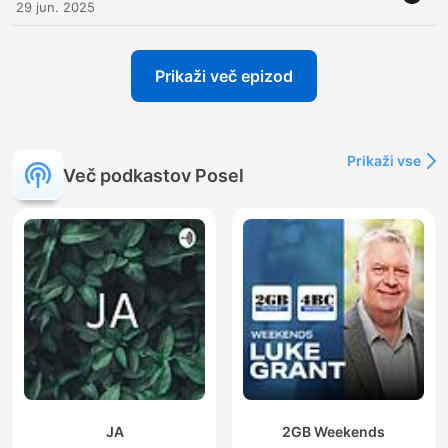
29 jun. 2025
Prikaži več epizod
Prikaži vse
Več podkastov Posel
JA
2GB Weekends