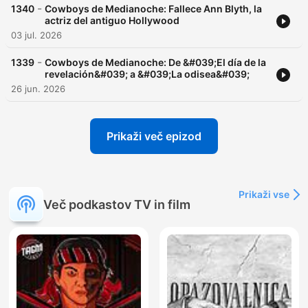
-
1340
Cowboys de Medianoche: Fallece Ann Blyth, la
actriz del antiguo Hollywood
03 jul. 2026
-
1339
Cowboys de Medianoche: De &#039;El día de la
revelación&#039; a &#039;La odisea&#039;
26 jun. 2026
Prikaži več epizod
Prikaži vse
Več podkastov TV in film