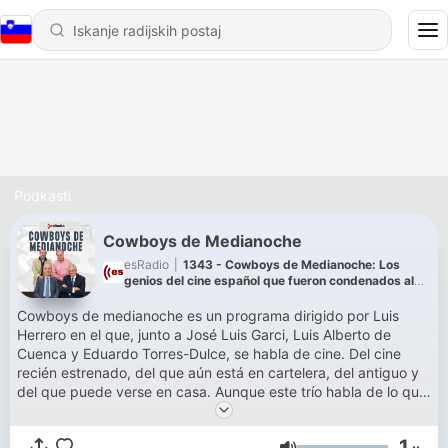
Podkasti
Cowboys de Medianoche
esRadio
|
1343 - Cowboys de Medianoche: Los
genios del cine español que fueron condenados al
olvido
Cowboys de medianoche es un programa dirigido por Luis
Herrero en el que, junto a José Luis Garci, Luis Alberto de
Cuenca y Eduardo Torres-Dulce, se habla de cine. Del cine
recién estrenado, del que aún está en cartelera, del antiguo y
del que puede verse en casa. Aunque este trío habla de lo que
le da la real gana, porque su debate puede derivar en una
tertulia futbolera, de viajes o de vaya usted a saber qué.
1