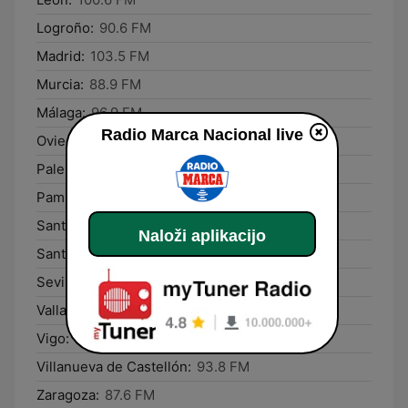
Logroño:
90.6 FM
Madrid:
103.5 FM
Murcia:
88.9 FM
Málaga:
96.9 FM
Radio Marca Nacional live
Oviedo:
105.0 FM
Palencia:
98.8 FM
Pamplona:
101.9 FM
Santa Cruz de Tenerife:
91.5 FM
Naloži aplikacijo
Santander:
94.2 FM
Sevilla:
99.3 FM
Valladolid:
101.5 FM
Vigo:
87.5 FM
Villanueva de Castellón:
93.8 FM
Zaragoza:
87.6 FM