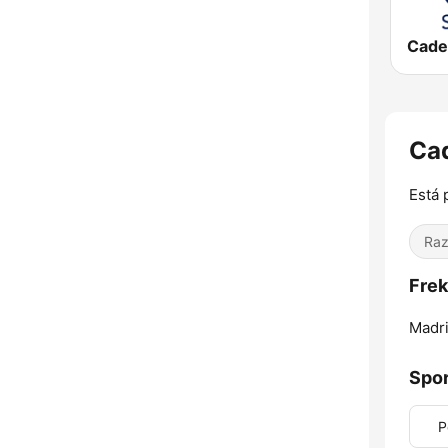
Ca
Está 
Ra
Fre
Madri
Spo
P