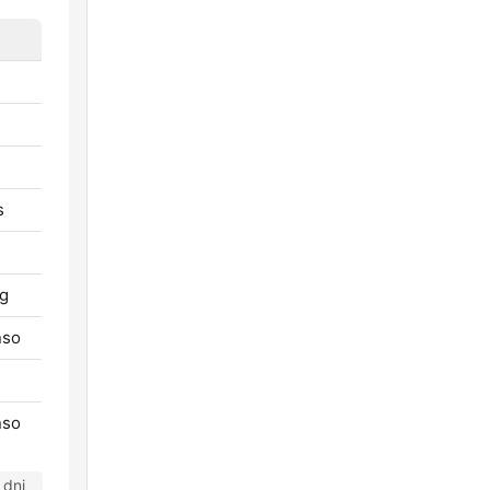
s
ng
nso
nso
 dni