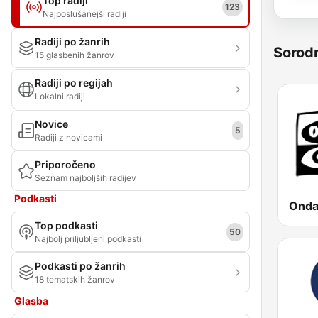
Top radiji
123
Najposlušanejši radiji
Radiji po žanrih
Sorod
15 glasbenih žanrov
Radiji po regijah
Lokalni radiji
Novice
5
Radiji z novicami
Priporočeno
Seznam najboljših radijev
Podkasti
Top podkasti
50
Najbolj priljubljeni podkasti
Podkasti po žanrih
18 tematskih žanrov
Glasba