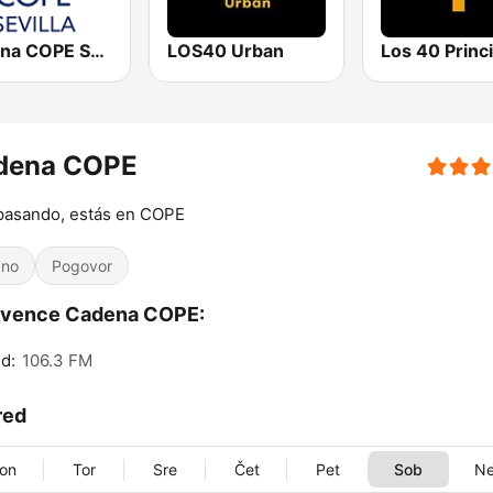
Cadena COPE Sevilla
LOS40 Urban
dena COPE
pasando, estás en COPE
zno
Pogovor
kvence Cadena COPE:
d:
106.3 FM
red
on
Tor
Sre
Čet
Pet
Sob
N