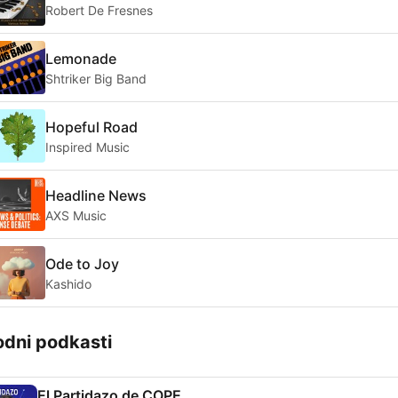
Robert De Fresnes
Lemonade
Shtriker Big Band
Hopeful Road
Inspired Music
Headline News
AXS Music
Ode to Joy
Kashido
odni podkasti
El Partidazo de COPE