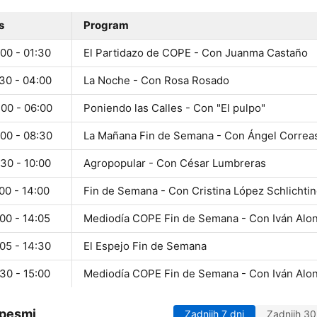
s
Program
00 - 01:30
El Partidazo de COPE - Con Juanma Castaño
30 - 04:00
La Noche - Con Rosa Rosado
:00 - 06:00
Poniendo las Calles - Con "El pulpo"
:00 - 08:30
La Mañana Fin de Semana - Con Ángel Correa
30 - 10:00
Agropopular - Con César Lumbreras
00 - 14:00
Fin de Semana - Con Cristina López Schlichti
00 - 14:05
Mediodía COPE Fin de Semana - Con Iván Alo
05 - 14:30
El Espejo Fin de Semana
30 - 15:00
Mediodía COPE Fin de Semana - Con Iván Alo
 pesmi
Zadnjih 7 dni
Zadnjih 30