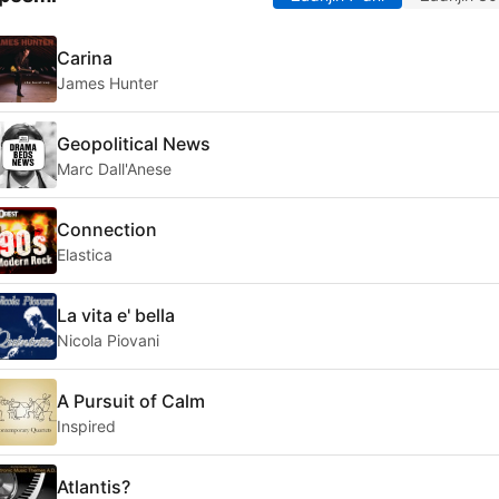
Carina
James Hunter
Geopolitical News
Marc Dall'Anese
Connection
Elastica
La vita e' bella
Nicola Piovani
A Pursuit of Calm
Inspired
Atlantis?