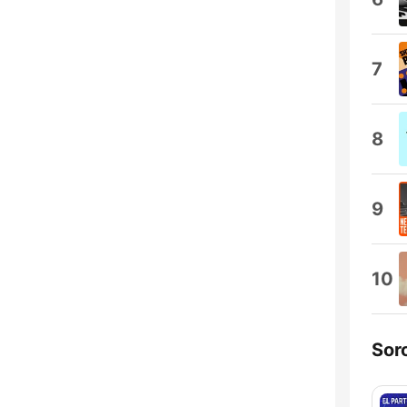
7
8
9
10
Sor