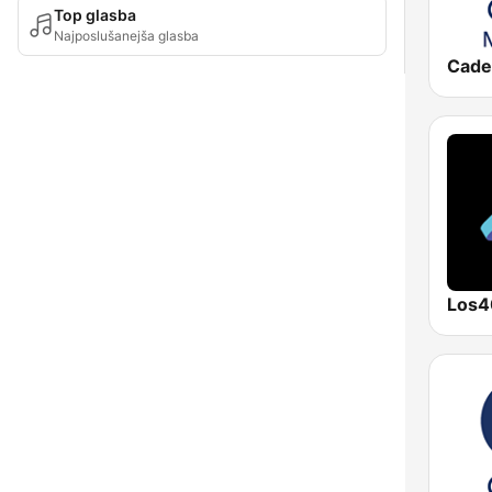
Top glasba
Najposlušanejša glasba
Los4