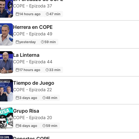
COPE - Epizoda 37
14 hours ago
47 min
Herrera en COPE
COPE - Epizoda 49
yesterday
59 min
La Linterna
COPE - Epizoda 44
17 hours ago
33 min
Tiempo de Juego
COPE - Epizoda 22
3 days ago
48 min
Grupo Risa
COPE - Epizoda 20
6 days ago
59 min
Deportes COPE