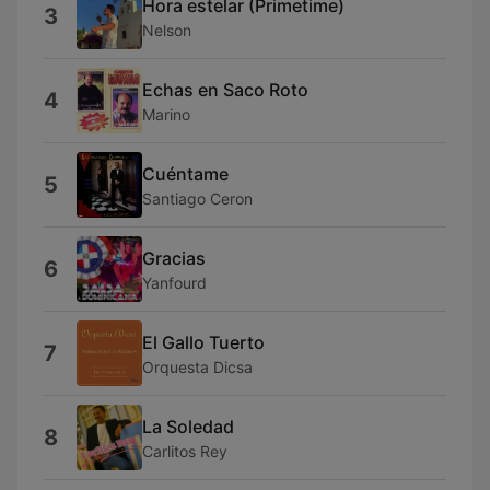
Hora estelar (Primetime)
3
Nelson
Echas en Saco Roto
4
Marino
Cuéntame
5
Santiago Ceron
Gracias
6
Yanfourd
El Gallo Tuerto
7
Orquesta Dicsa
La Soledad
8
Carlitos Rey