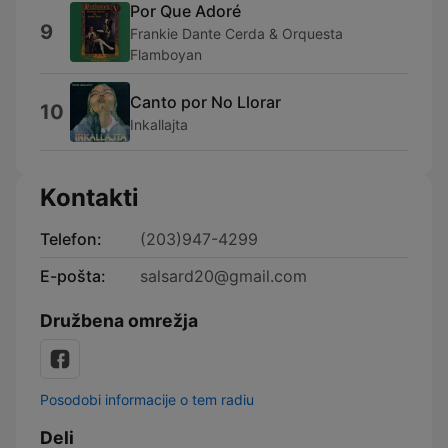
Por Que Adoré
9
Frankie Dante Cerda & Orquesta
Flamboyan
Canto por No Llorar
10
Inkallajta
Kontakti
Telefon:
(203)947-4299
E-pošta:
salsard20@gmail.com
Družbena omrežja
Posodobi informacije o tem radiu
Deli