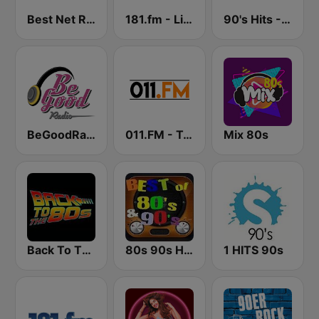
Best Net Radio - 80s and 90s Mix
181.fm - Lite 90's
90's Hits - Hits Radio
BeGoodRadio - 80s Pop Rock
011.FM - Totally 90s
Mix 80s
Back To The 80's Radio
80s 90s Hits Radio
1 HITS 90s