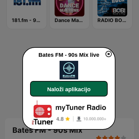
181.fm - 90's Dance
Dance Machine
RADIO BOB! 90er Rock
Bates FM - 90s Mix live
Naloži aplikacijo
Bates FM - 90s Mix