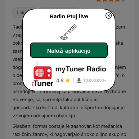
Lokalno
Svetovna glasba
Radio Ptuj live
Radio Ptuj je regionalna radijska postaja s sedežem
v najstarejšem slovenskem mestu, ki primarno
pokriva območje Spodnjega Podravja. Programska
Naloži aplikacijo
zasnova temelji na zagotavljanju informativnih
vsebin z močnim poudarkom na lokalnem
dogajanju, vključno z novicami iz občin, poročanjem
o delu lokalnih društev ter ažurnimi informacijami o
prometu in vremenu v regiji. Postaja deluje kot
osrednji vir informacij za prebivalce severovzhodne
Slovenije, saj spremlja tako politično in
gospodarsko kot tudi kulturno in športno dogajanje
v svojem oddajnem območju.
Glasbeni format postaje je zasnovan kot mešanica
različnih žanrov, ki nagovarjajo široko ciljno skupino