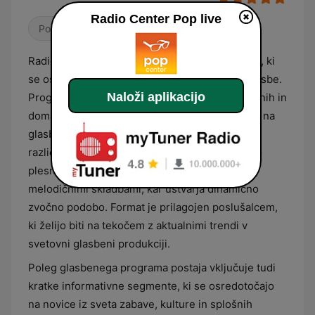
Radio Center Pop live
Pop / Top 40
Radio Center Pop je slovenska radijska postaja, ki
se osredotoča na predvajanje sodobne pop glasbe.
Naloži aplikacijo
Programska shema temelji na trenutnih svetovnih in
domačih glasbenih uspešnicah, ki prevladujejo na
glasbenih lestvicah. Glasbeni izbor vključuje
različne podžanre popa, vključno z elektronsko
plesno glasbo, sodobnim ritmičnim popom in
melodičnimi skladbami, kar ustvarja dinamično
zvočno podobo. Format je prilagojen poslušalcem,
ki želijo biti na tekočem z aktualnimi trendi v
svetovni glasbeni produkciji.
Poleg glasbenega programa postaja vključuje tudi
kratke informativne segmente, ki se osredotočajo
na novice iz sveta zabave, kulture in splošnih