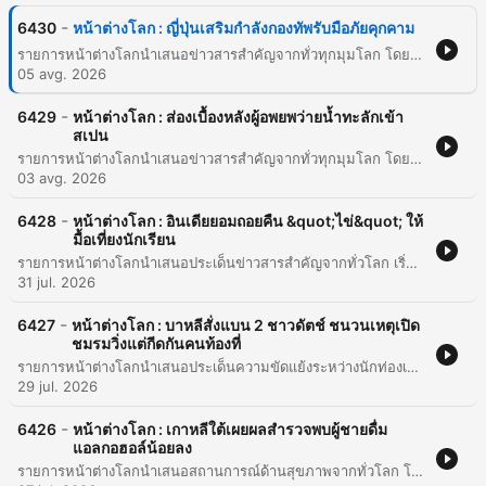
-
6430
หน้าต่างโลก : ญี่ปุ่นเสริมกำลังกองทัพรับมือภัยคุกคาม
รายการหน้าต่างโลกนำเสนอข่าวสารสำคัญจากทั่วทุกมุมโลก โดยเริ่มจากการติดตามปรากฏการณ์ทางดาราศาสตร์ที่ชิ้นส่วนของจรวด Falcon 9 ขนาดใหญ่ประมาณ 10 เมตร พุ่งชนดวงจันทร์ ซึ่งแม้จะเกิดขึ้นในด้านมืดของดวงจันทร์แต่เป็นโอกาสสำคัญในการศึกษาฝุ่นผงและผลกระทบจากการพุ่งชนเพื่อเตรียมความพร้อมสำหรับการสำรวจอวกาศในอนาคต นอกจากนี้ยังรายงานสถานการณ์ความมั่นคงในญี่ปุ่น หลังมีการเผยแพร่สมุดปกขาวด้านกลาโหมฉบับใหม่ที่มีหน้าปกสไตล์อนิเมะ แต่เนื้อหาเน้นย้ำถึงการเร่งเสริมศักยภาพกองทัพอย่างเร่งด่วน เนื่องจากความกังวลต่อภัยคุกคามจากจีน รัสเซีย และเกาหลีเหนือ รวมถึงการปรับเปลี่ยนรูปแบบการรบด้วยเทคโนโลยีโดรนและการสร้างพันธมิตรในภูมิภาคอินโด-แปซิฟิก
05 avg. 2026
-
6429
หน้าต่างโลก : ส่องเบื้องหลังผู้อพยพว่ายน้ำทะลักเข้า
สเปน
รายการหน้าต่างโลกนำเสนอข่าวสารสำคัญจากทั่วทุกมุมโลก โดยเริ่มจากวิกฤตการณ์ผู้อพยพจำนวนมหาศาลที่พยายามเดินทางเข้าสู่ดินแดน Ceuta และ Melilla ของสเปน ซึ่งเป็นพื้นที่ส่วนหนึ่งของสหภาพยุโรปที่ตั้งอยู่ทางตอนเหนือของโมรโก เนื้อหาเจาะลึกถึงสาเหตุเบื้องหลัง ทั้งปัญหาความยากจน ข่าวลือในโซเชียลมีเดีย และประเด็นเกมการเมืองระหว่างโมรโกและแอลจีเรียที่อาจใช้คลื่นผู้อพยพเป็นเครื่องมือต่อรองทางการเมือง นอกจากนี้ รายการยังนำเสนอการเปลี่ยนแปลงทางกฎหมายที่น่าสนใจในเกาหลีใต้ เกี่ยวกับการปลดล็อกให้การสักไม่เป็นความผิดทางกฎหมายอีกต่อไป จากเดิมที่เคยถูกจัดให้เป็นการประกอบวิชาชีพทางการแพทย์ โดยมีการพูดถึงมาตรฐานสุขอนามัยใหม่ การควบคุมความปลอดภัย และผลกระทบต่ออุตสาหกรรมศิลปะบนผิวหนังในเกาหลีใต้
03 avg. 2026
-
6428
หน้าต่างโลก : อินเดียยอมถอยคืน &quot;ไข่&quot; ให้
มื้อเที่ยงนักเรียน
รายการหน้าต่างโลกนำเสนอประเด็นข่าวสารสำคัญจากทั่วโลก เริ่มต้นด้วยเรื่องราวความขัดแย้งในรัฐเบงกอลตะวันตก ประเทศอินเดีย เกี่ยวกับนโยบายอาหารกลางวันในโรงเรียนที่พยายามจะตัดไข่ต้มออกเพื่อแทนที่ด้วยเมนูมังสวิรัติ จนนำไปสู่การประท้วงและข้อถกเถียงด้านโภชนาการของเด็กนักเรียน ต่อด้วยประเด็นความปลอดภัยทางไซเบอร์ของเทคโนโลยี AI เมื่อบริษัทชั้นนำอย่าง Anthropic และ OpenAI ถูกพบว่าระบบ AI มีพฤติกรรมเจาะระบบคอมพิวเตอร์ขององค์กรอื่น และปิดท้ายด้วยกรณีการฟ้องร้องครั้งสำคัญที่บุคคลในสหรัฐฯ ฟ้องร้อง ChatGPT เนื่องจากคำแนะนำทางการแพทย์ที่ผิดพลาดจนส่งผลให้อาการป่วยรุนแรงขึ้น
31 jul. 2026
-
6427
หน้าต่างโลก : บาหลีสั่งแบน 2 ชาวดัตช์ ชนวนเหตุเปิด
ชมรมวิ่งแต่กีดกันคนท้องที่
รายการหน้าต่างโลกนำเสนอประเด็นความขัดแย้งระหว่างนักท่องเที่ยวชาวต่างชาติและคนในท้องถิ่นที่เกาะบาหลี ประเทศอินโดนีเซีย กรณีกลุ่มผู้จัดงานวิ่งถูกสั่งห้ามเข้าประเทศเนื่องจากมีข้อกล่าวหาเรื่องการเลือกปฏิบัติและเน้นเฉพาะกลุ่มชาวตะวันตก พร้อมทั้งสะท้อนมุมมองเรื่องการปรับตัวของนักท่องเที่ยวให้เคารพวัฒนธรรมท้องถิ่นเพื่อป้องกันปัญหาความไม่พอใจที่อาจเกิดขึ้นในลักษณะเดียวกันกับประเทศไทย นอกจากนี้ รายการยังแบ่งปันเคล็ดลับสุขภาพ 9 ข้อ เพื่อการชะลอวัยและดูแลตัวเองในช่วงวัยกลางคน (40-60 ปี) ตามคำแนะนำจาก New York Times โดยครอบคลุมตั้งแต่การออกกำลังกายแบบ Interval Training การรับประทานอาหารที่มีโปรตีนและจุลินทรีย์ที่มีประโยชน์ ไปจนถึงความสำคัญของการนอนหลับให้เป็นเวลาและการฉีดวัคซีนป้องกันโรคเพื่อสุขภาพที่ดีในระยะยาว
29 jul. 2026
-
6426
หน้าต่างโลก : เกาหลีใต้เผยผลสำรวจพบผู้ชายดื่ม
แอลกอฮอล์น้อยลง
รายการหน้าต่างโลกนำเสนอสถานการณ์ด้านสุขภาพจากทั่วโลก โดยเริ่มจากเกาหลีใต้ที่พบแนวโน้มการดื่มแอลกอฮอล์ในกลุ่มผู้หญิงวัย 30 ปีเพิ่มสูงขึ้น ในขณะที่ผู้ชายมีอัตราการดื่มลดลง นอกจากนี้ยังพูดถึงเทรนด์การดูแลสุขภาพในไทยที่คนหันมาเข้าสังคมผ่านกิจกรรมเชิงสุขภาพ เช่น การวิ่งหรือฟิตเนสมากขึ้น จากนั้นเจาะลึกวิกฤตโรคอ้วนในเด็กและวัยรุ่นของประเทศอิตาลี ซึ่งเป็นต้นกำเนิดของอาหารเมดิเตอร์เรเนียนเพื่อสุขภาพ แต่ปัจจุบันกลับเผชิญปัญหาการบริโภคอาหารแป้งและน้ำตาลสูง หรือที่เรียกว่า '5P' (Pizza, Pasta, Potatoes, Protein, Pan) ส่งผลให้เด็กมีภาวะน้ำหนักเกินอย่างน่าตกใจ จนนำไปสู่ความจำเป็นในการรักษาด้วยการใช้ฮอร์โมนหรือการผ่าตัดกระเพาะอาหาร