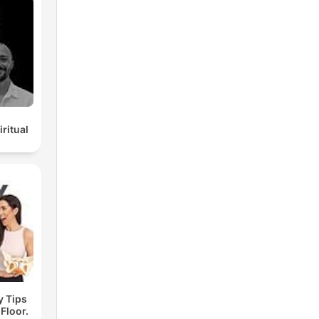
ritual
y Tips
 Floor.