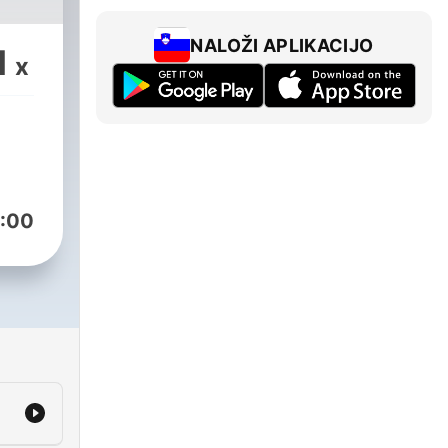
NALOŽI APLIKACIJO
1
x
:00