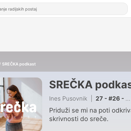
SREČKA podkast
SREČKA podkas
Ines Pusovnik
|
27 - #26 - Tapkanje-Kako se pomiriti v trenutku (Pika Rajnar)
Priduži se mi na poti odkriv
skrivnosti do sreče.