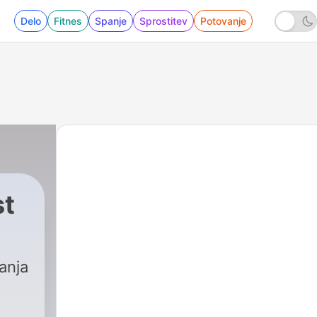
Delo
Fitnes
Spanje
Sprostitev
Potovanje
t
anja