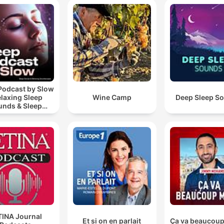
Podcast by Slow
elaxing Sleep
Wine Camp
Deep Sleep S
unds & Sleep
s | Nature Sound
 Sleep | ASMR
TINA Journal
Et si on en parlait
Ça va beaucou