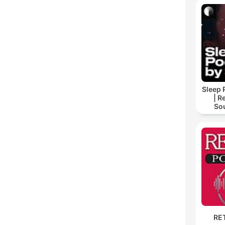
Sleep 
| R
So
Storie
For
RE