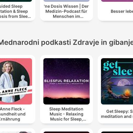
uided Sleep
'ne Dosis Wissen | Der
tation & Sleep
Medizin-Podcast für
Besser leb
sis from Sleep
Menschen im
Cove
Gesundheitswesen
Mednarodni podkasti Zdravje in gibanj
 Anne Fleck -
Sleep Meditation
Get Sleepy: 
undheit und
Music - Relaxing
meditation and 
Ernährung
Music for Sleep,
Meditation &
Relaxation