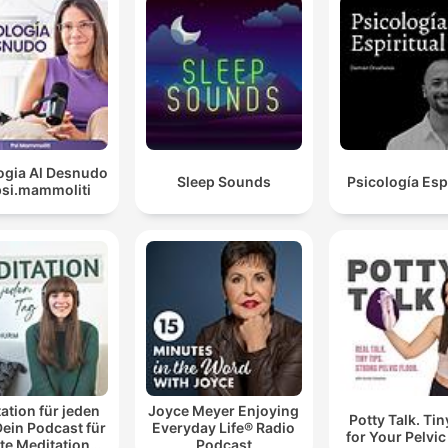
ogia Al Desnudo
Sleep Sounds
Psicología Espi
psi.mammoliti
ation für jeden
Joyce Meyer Enjoying
Potty Talk. Tin
Dein Podcast für
Everyday Life® Radio
for Your Pelvic
te Meditationen
Podcast