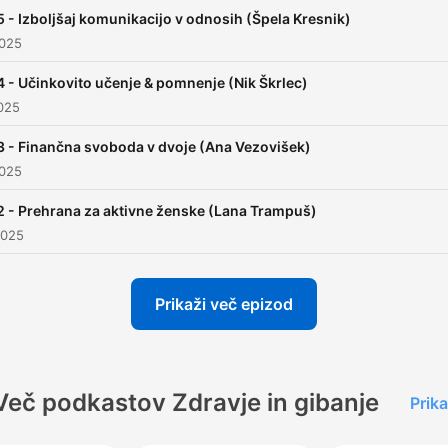
 - Izboljšaj komunikacijo v odnosih (Špela Kresnik)
2025
 - Učinkovito učenje & pomnenje (Nik Škrlec)
025
 - Finančna svoboda v dvoje (Ana Vezovišek)
2025
 - Prehrana za aktivne ženske (Lana Trampuš)
2025
Prikaži več epizod
Več podkastov Zdravje in gibanje
Prika