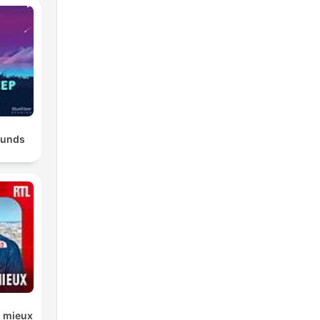
ounds
p mieux