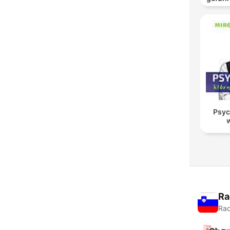
und
Psyc
Ra
Rad