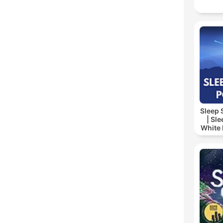
Sleep
| Sl
White 