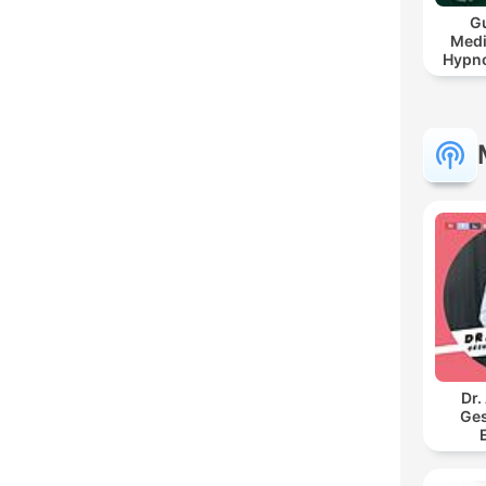
G
Medi
Hypno
Dr.
Ges