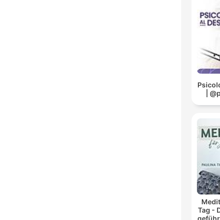
Psicol
| @
Medit
Tag - 
geführ