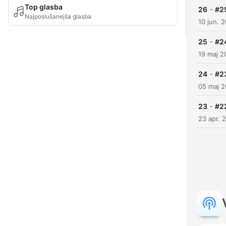
Top glasba
-
26
#25
Najposlušanejša glasba
10 jun. 
-
25
#24
19 maj 2
-
24
#23
05 maj 
-
23
#22
23 apr. 