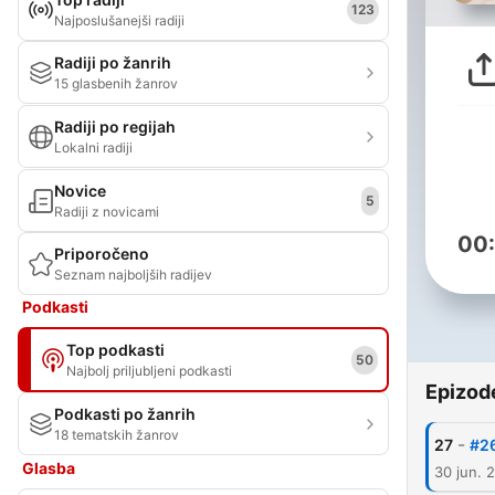
123
Najposlušanejši radiji
Radiji po žanrih
15 glasbenih žanrov
Radiji po regijah
Lokalni radiji
Novice
5
Radiji z novicami
00
Priporočeno
Seznam najboljših radijev
Podkasti
Top podkasti
50
Najbolj priljubljeni podkasti
Epizod
Podkasti po žanrih
18 tematskih žanrov
-
27
#26
Glasba
30 jun. 