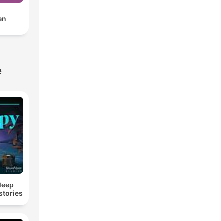
en
e
Sleep
stories