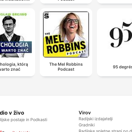
 Entspannung
hologia, którą
The Mel Robbins
95 degré
warto znać
Podcast
dio v živo
Virov
Radijski izdajatelji
ijske postaje in Podkasti
Gradniki
Radijske spletne strani po 