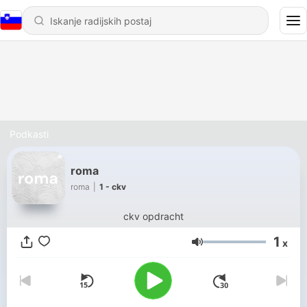
Podkasti
roma
roma
|
1 - ckv
ckv opdracht
1
x
Glasnost