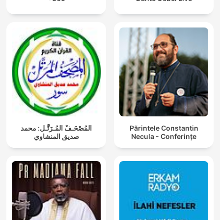
المُصْحَـفْ المُـرَتَّـل: محمد
Părintele Constantin
صديق المنشاوي
Necula - Conferințe