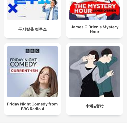
James O'Brien's Mystery
두시탈출 컬투쇼
Hour
Friday Night Comedy from
小潘&寶拉
BBC Radio 4