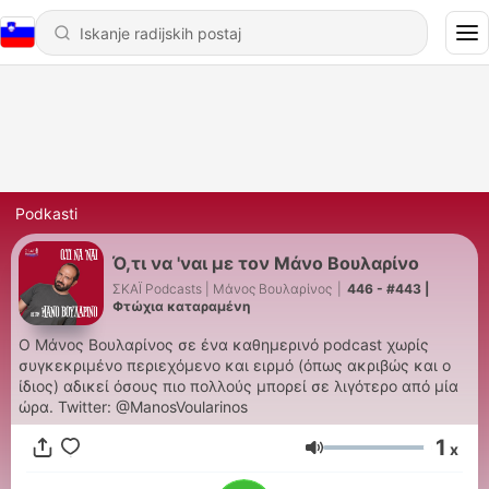
Podkasti
Ό,τι να 'ναι με τον Μάνο Βουλαρίνο
ΣΚΑΪ Podcasts | Μάνος Βουλαρίνος
|
446 - #443 |
Φτώχια καταραμένη
Ο Μάνος Βουλαρίνος σε ένα καθημερινό podcast χωρίς
συγκεκριμένο περιεχόμενο και ειρμό (όπως ακριβώς και ο
ίδιος) αδικεί όσους πιο πολλούς μπορεί σε λιγότερο από μία
ώρα. Twitter: @ManosVoularinos
1
x
Glasnost