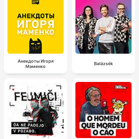
Анекдоты Игоря
Balázsék
Маменко