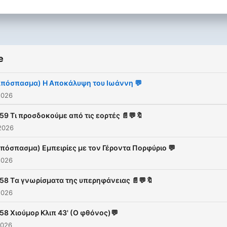
κάθε επεισοδίου.
e
Απόσπασμα) Η Αποκάλυψη του Ιωάννη 💬
2026
59 Τι προσδοκούμε από τις εορτές 📄💬🔖
2026
πόσπασμα) Εμπειρίες με τον Γέροντα Πορφύριο 💬
2026
158 Tα γνωρίσματα της υπερηφάνειας 📄💬🔖
2026
58 Χιούμορ Κλιπ 43' (Ο φθόνος)💬
2026