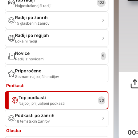
123
Najposlušanejši radiji
Radiji po žanrih
15 glasbenih žanrov
Radiji po regijah
Lokalni radiji
Novice
5
Radiji z novicami
Priporočeno
Seznam najboljših radijev
Podkasti
Top podkasti
50
Najbolj priljubljeni podkasti
Podkasti po žanrih
18 tematskih žanrov
Glasba
00