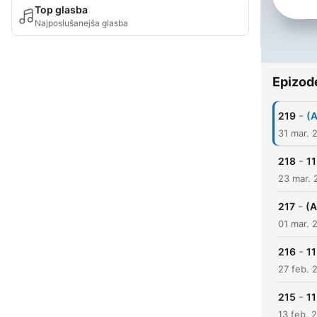
Top glasba
Najposlušanejša glasba
Epizod
-
219
(
31 mar. 
-
218
11
23 mar. 
-
217
(Α
01 mar. 
-
216
1
27 feb. 
-
215
11
13 feb. 