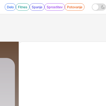
Delo
Fitnes
Spanje
Sprostitev
Potovanje
ού
|
219 - (Απόσπασμα) Η Αποκάλυψη 