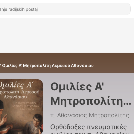
Ομιλίες A' Μητροπολίτη Λεμεσού Αθανάσιου
Ομιλίες A'
Μητροπολίτη
Λεμεσού
π. Αθανάσιος Μητροπολίτης Λεμεσ
Αθανάσιου
Ορθόδοξες πνευματικές