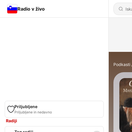
Radio v živo
Podkasti
Priljubljene
Priljubljene in nedavno
Radiji
Top radiji