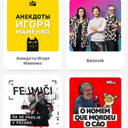
Анекдоты Игоря
Balázsék
Маменко