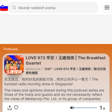
Podkasti
LOVE 972 早安！玉建煌崇 | The Breakfast
Quartet
Mediacorp
|
1267 - LOVE 972 早安！玉建煌崇：陈洁仪很
爱吃榴莲
百无禁忌、绝对好笑的精彩片段，绝对让你开心一整天！The
funniest radio morning show in Singapore!
The views and opinions shared during this podcast series are
those of the hosts and guests and do not necessarily reflect
the views of Mediacorp Pte. Ltd. or its group of companies.
1
x
Glasnost