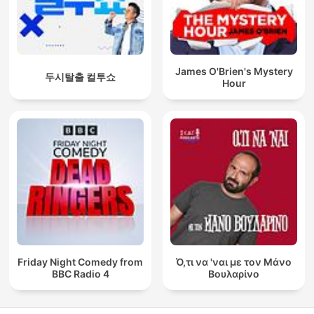
James O'Brien's Mystery
두시탈출 컬투쇼
Hour
Friday Night Comedy from
Ό,τι να 'ναι με τον Μάνο
BBC Radio 4
Βουλαρίνο