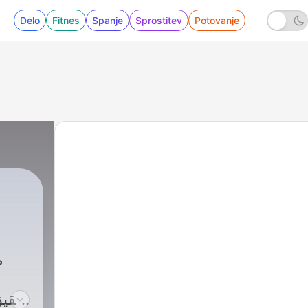
Delo
Fitnes
Spanje
Sprostitev
Potovanje
م
تحقيق