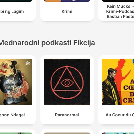
Kein Mucks! 
bi ng Lagim
Krimi
Krimi-Podcas
Bastian Past
Mednarodni podkasti Fikcija
gong Ndagel
Paranormal
Au Coeur du 