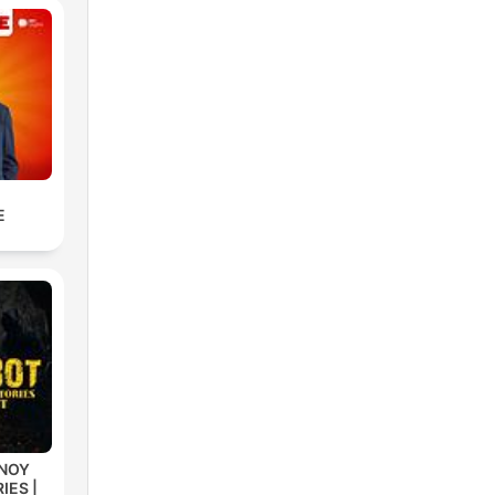
E
INOY
IES |