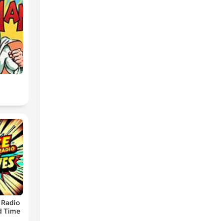
 Radio
ld Time