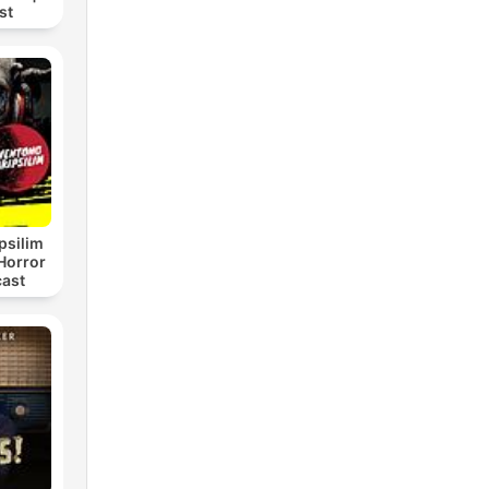
st
psilim
Horror
cast