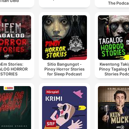
Titan Gelo
The Podca
eEm Stories:
Sitio Bangungot -
Kwentong Taki
ALOG HORROR
Pinoy Horror Stories
Pinoy Tagalog 
STORIES
for Sleep Podcast
Stories Pod