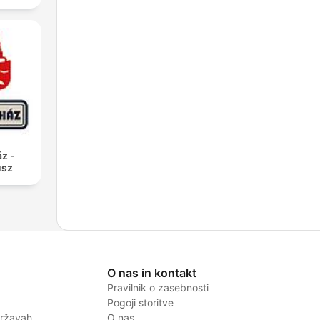
z -
usz
O nas in kontakt
Pravilnik o zasebnosti
Pogoji storitve
državah
O nas