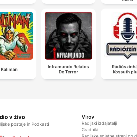
Inframundo Relatos
Rádiószínhá
Kalimán
De Terror
Kossuth pl
dio v živo
Virov
Radijski izdajatelji
ijske postaje in Podkasti
Gradniki
Radijske spletne strani po 