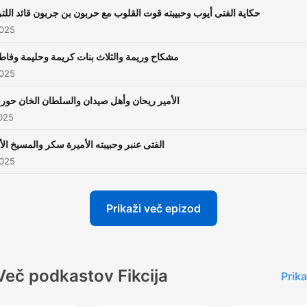
حكاية الفتى أيوب وحبيبته قوت القلوب مع حربون بن جربون قائد اللت
2025
مشكاح وريمة والثلاث بنات كريمة وحليمة وفاط
2025
الأمير ريحان وأهل صيدان والسلطان الخان حور
025
الفتى عنبر وحبيبته الأميرة سكر والمسيخ الا
2025
Prikaži več epizod
Več podkastov Fikcija
Prika