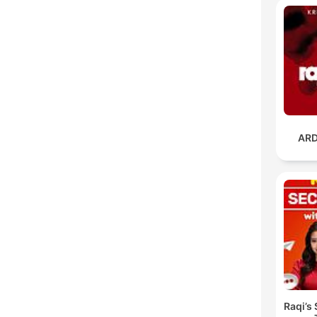
ARD
Raqi’s 