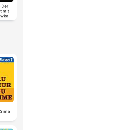
– Der
t mit
ewka
Crime