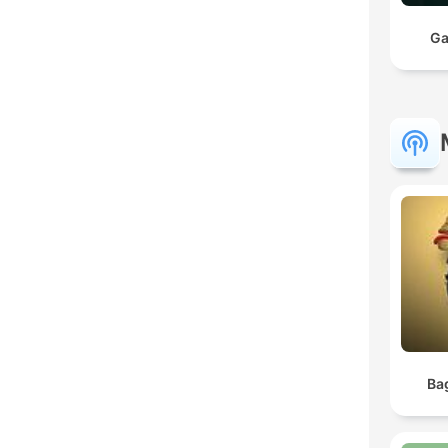
Ga
Ba