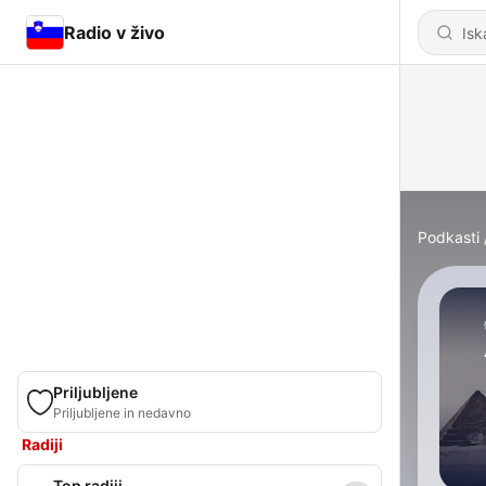
Radio v živo
Podkasti
Priljubljene
Priljubljene in nedavno
Radiji
Top radiji