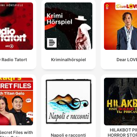
 Radio Tatort
Kriminalhörspiel
Dear LOV
HILAKBOT P
Secret Files with
Napoli e racconti
HORROR STOR