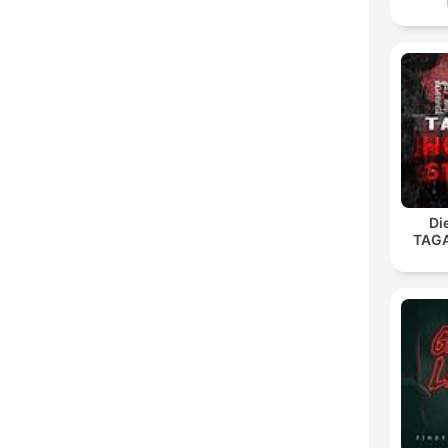
Di
TAG