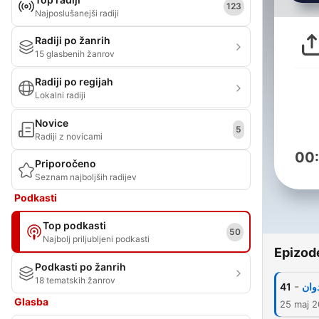
123
Najposlušanejši radiji
Radiji po žanrih
15 glasbenih žanrov
Radiji po regijah
Lokalni radiji
Novice
5
Radiji z novicami
00
Priporočeno
Seznam najboljših radijev
Podkasti
Top podkasti
50
Najbolj priljubljeni podkasti
Epizod
Podkasti po žanrih
18 tematskih žanrov
-
41
وان
Glasba
25 maj 