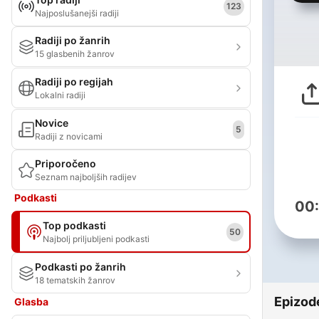
123
Najposlušanejši radiji
Radiji po žanrih
15 glasbenih žanrov
Radiji po regijah
Lokalni radiji
Novice
5
Radiji z novicami
Priporočeno
Seznam najboljših radijev
Podkasti
00
Top podkasti
50
Najbolj priljubljeni podkasti
Podkasti po žanrih
18 tematskih žanrov
Epizod
Glasba