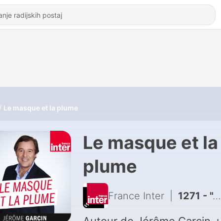
Le masque et la plume
Le masque et la
plume
France Inter
|
1271 - "À deux pas du paradis" : le nouveau roman de James Frey entre Desperate Housewives et The White Lotus