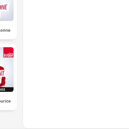
sonne
urice