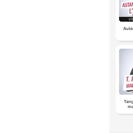
Auta
Tang
ma