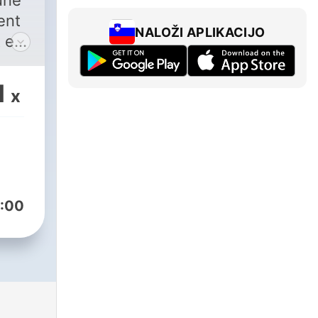
une
ent
NALOŽI APLIKACIJO
t en
1
x
us
nce
:00