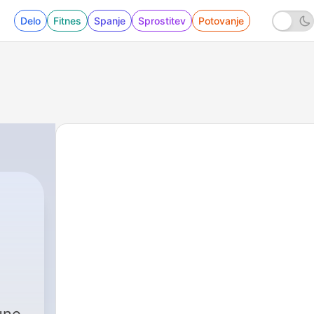
Delo
Fitnes
Spanje
Sprostitev
Potovanje