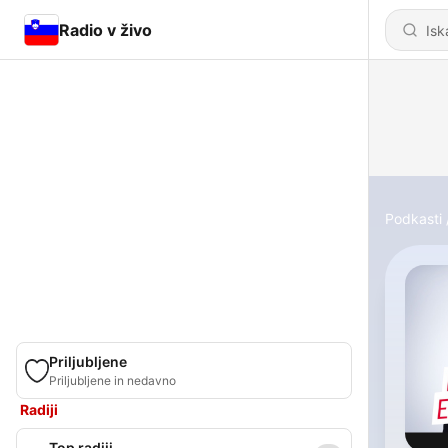
Radio v živo
Podkasti
Priljubljene
Priljubljene in nedavno
Radiji
Top radiji