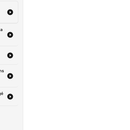
ra
ans
gé