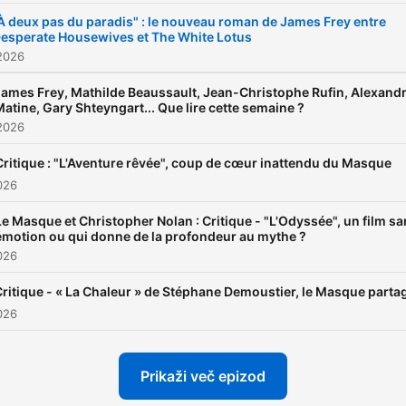
À deux pas du paradis" : le nouveau roman de James Frey entre
esperate Housewives et The White Lotus
2026
James Frey, Mathilde Beaussault, Jean-Christophe Rufin, Alexand
atine, Gary Shteyngart... Que lire cette semaine ?
2026
Critique : "L'Aventure rêvée", coup de cœur inattendu du Masque
2026
Le Masque et Christopher Nolan : Critique - "L'Odyssée", un film s
émotion ou qui donne de la profondeur au mythe ?
2026
ritique - « La Chaleur » de Stéphane Demoustier, le Masque parta
2026
Prikaži več epizod