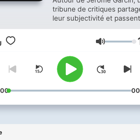
Autour de Jérôme Garcin, 
tribune de critiques partag
leur subjectivité et passen
revue les dernières
productions artistiques et
Glasnost
culturelles. Vous aimez ce
podcast ? Pour écouter to
les épisodes sans limite,
rendez-vous sur
Radio Fra
:00
00
e