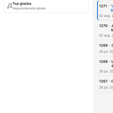
Top glasba
-
1271
"
Najposlušanejša glasba
D
02 avg. 
-
1270
M
02 avg. 
-
1269
26 jul. 
-
1268
26 jul. 
-
1267
C
26 jul. 