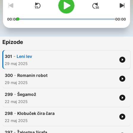
00:00
00:00
Epizode
-
301
Leni lev
29 maj 2025
-
300
Romanin robot
29 maj 2025
-
299
Šegamož
22 maj 2025
-
298
Klobuček čira čara
22 maj 2025
-
297
Žalostna žirafa