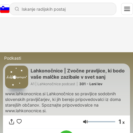
Podkasti
Lahkonočnice | Zvočne pravljice, ki bodo
vaše malčke zazibale v svet sanj
A1 | Lahkonočnice podcast
|
301 - Leni lev
www.lahkonocnice.si Lahkonočnice so pravljice sodobnih
slovenskih pravljičarjev, ki jih berejo pripovedovalci iz doma
starejših občanov. Spoznajte pripovedovalce na
www.lahkonocnice.si.
1
x
Glasnost