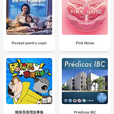
Povești pentru copii
Pink Noise
豬探長推理故事集
Predicas IBC