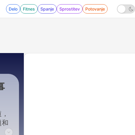
Delo
Fitnes
Spanje
Sprostitev
Potovanje
事
道，
題和