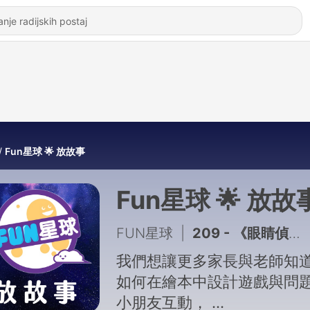
Fun星球 🌟 放故事
Fun星球 🌟 放故
FUN星球
|
209 - 《眼睛偵探小隊：森林巡邏中》
我們想讓更多家長與老師知
如何在繪本中設計遊戲與問
小朋友互動，