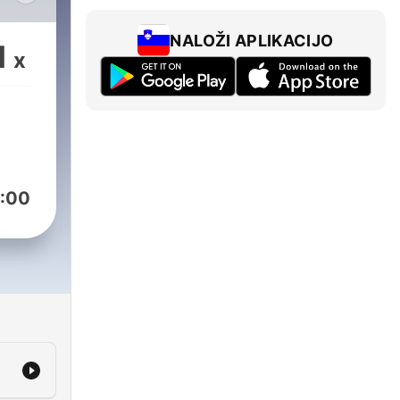
本與
NALOŽI APLIKACIJO
1
x
事這
年的
:00
裡，
人容
，一
片細