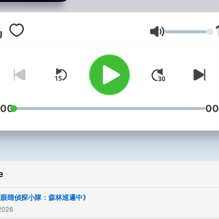
不僅可以讓小朋友開始對書
閱讀感興趣，
Glasnost
也能讓家長和老師藉由講故
件事更了解小孩喔！
FUN星球是一個資歷近２０
教育團隊，
:00
00
繪本中很多細節是藏在圖畫
而非文字裡，
但很可惜的是，講故事的大
易被文字框住，
忽略了和孩子用同樣的角度
e
起看圖說故事，
《眼睛偵探小隊：森林巡邏中》
所以我們不朗讀繪本內文，
2026
而是用孩子的視角去觀察圖