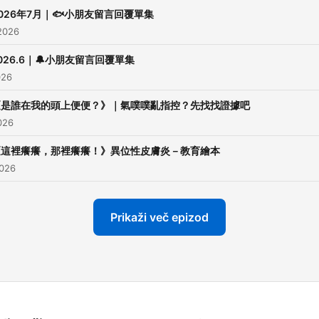
節。
026年7月｜🐟小朋友留言回覆單集
2026
講故事也不需在後面說大道
026.6｜🔔小朋友留言回覆單集
只要設計許多問答與互動遊
026
孩子就能慢慢學習感受與同
《是誰在我的頭上便便？》｜氣噗噗亂指控？先找找證據吧
2026
以往的培訓課程中其實都會
《這裡癢癢，那裡癢癢！》異位性皮膚炎－教育繪本
大人這些方向，
2026
但繪本類型與議題百百種
要能實際應用其實對一般家
Prikaži več epizod
老師都很辛苦，
需要耗費大量心力去設計、
課。
但是對我們來說已經是反射
了，