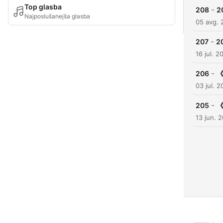
Top glasba
-
208
2
Najposlušanejša glasba
05 avg. 
-
207
2
16 jul. 2
-
206
03 jul. 
-
205
13 jun. 