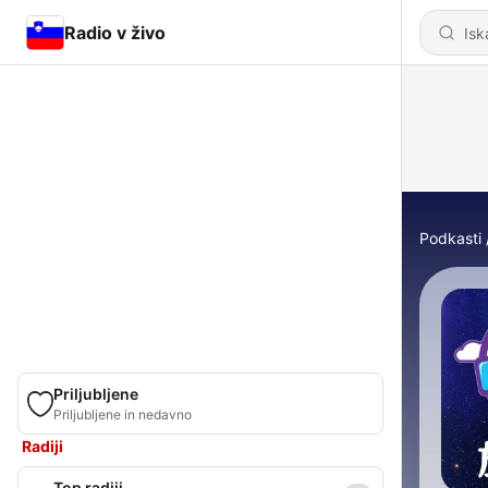
Radio v živo
Podkasti
Priljubljene
Priljubljene in nedavno
Radiji
Top radiji