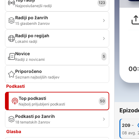
123
Najposlušanejši radiji
Radiji po žanrih
15 glasbenih žanrov
Radiji po regijah
Lokalni radiji
Novice
5
Radiji z novicami
00
Priporočeno
Seznam najboljših radijev
Podkasti
Top podkasti
50
Najbolj priljubljeni podkasti
Epizod
Podkasti po žanrih
18 tematskih žanrov
-
209
Glasba
08 avg. 