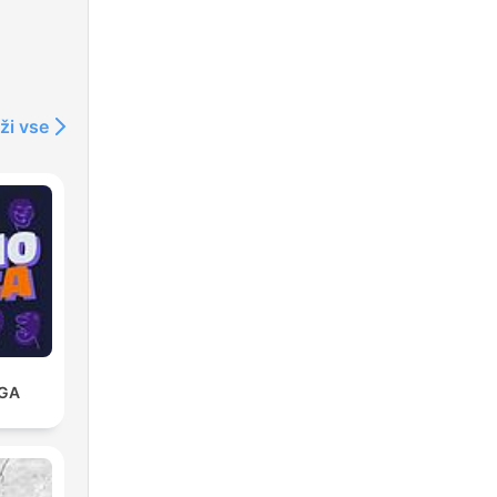
ži vse
 GA