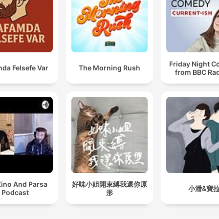
Friday Night 
da Felsefe Var
The Morning Rush
from BBC Rad
Zino And Parsa
好味小姐開束縛我還你原
小潘&寶
Podcast
形