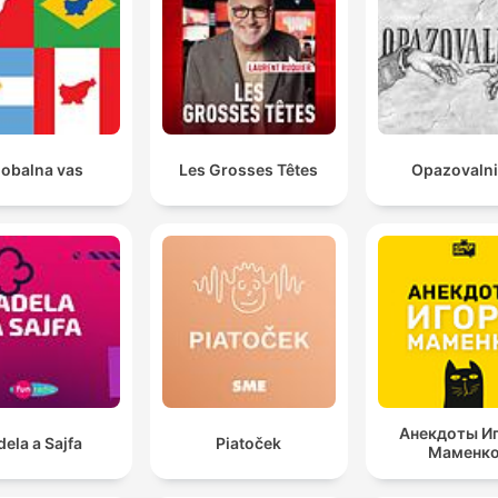
lobalna vas
Les Grosses Têtes
Opazovaln
Анекдоты И
dela a Sajfa
Piatoček
Маменк