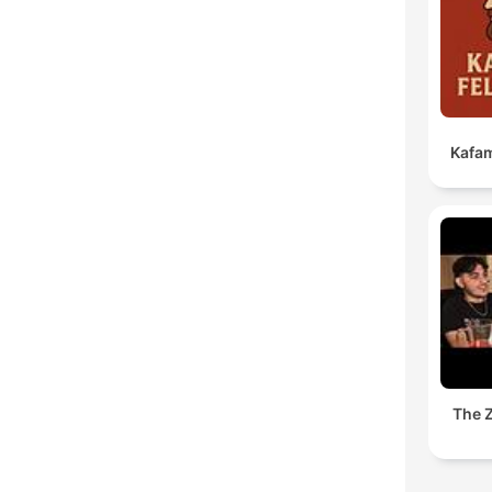
Kafam
The 