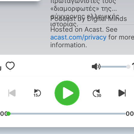
πρωταγωνιστές τους
«διαμορφωτές» της
σύγχρονης ελληνικής
Podcast by Digital Minds
ιστορίας.
Hosted on Acast. See
acast.com/privacy
for mor
information.
Glasnost
:00
00