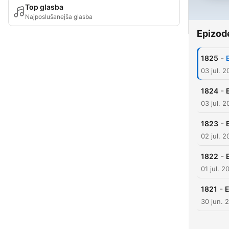
Top glasba
Najposlušanejša glasba
Epizod
-
1825
03 jul. 
-
1824
03 jul. 
-
1823
02 jul. 
-
1822
01 jul. 2
-
1821
30 jun. 