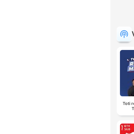
Toti 
T