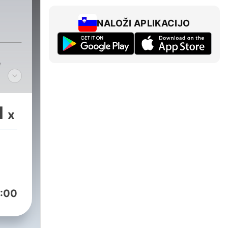
NALOŽI APLIKACIJO
e
1
x
:00