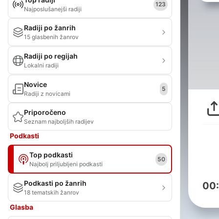
123
Najposlušanejši radiji
Radiji po žanrih
15 glasbenih žanrov
Radiji po regijah
Lokalni radiji
Novice
5
Radiji z novicami
Priporočeno
Seznam najboljših radijev
Podkasti
Top podkasti
50
Najbolj priljubljeni podkasti
Podkasti po žanrih
00
18 tematskih žanrov
Glasba