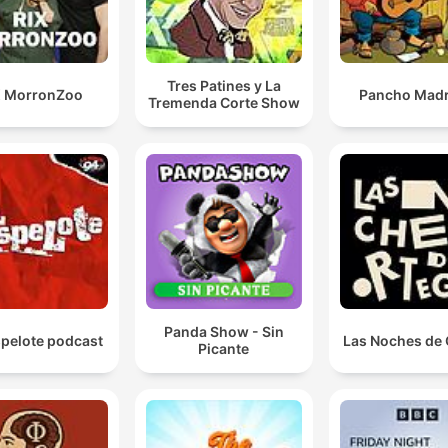
Tres Patines y La
X MorronZoo
Pancho Madr
Tremenda Corte Show
Panda Show - Sin
spelote podcast
Las Noches de 
Picante