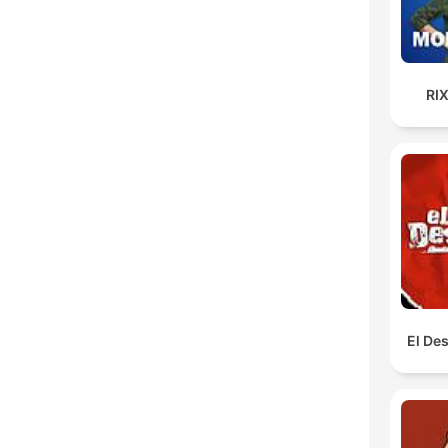
RI
El De