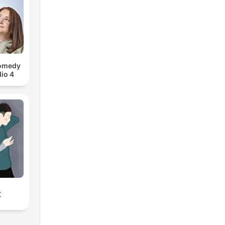
Comedy
io 4
拉