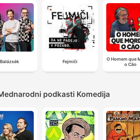
O Homem que 
Balázsék
Fejmiči
o Cão
Mednarodni podkasti Komedija