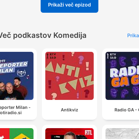
Prikaži več epizod
Več podkastov Komedija
Prika
reporter Milan -
Antikviz
Radio GA -
otiradio.si