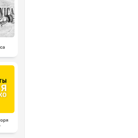
ica
горя
о