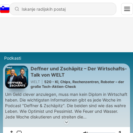
Podkasti
Deffner und Zschäpitz – Der Wirtschafts-
Talk von WELT
WELT
|
520 - KI, Chips, Rechenzentren, Roboter – der
große Tech-Aktien-Check
Um Geld clever anzulegen, muss man kein Diplom in Wirtschaft
haben. Die wichtigsten Informationen gibt es jede Woche im
Podcast "Deffner & Zschäpitz". Die beiden sind wie das wahre
Leben. Wie Optimist und Pessimist. Wie Feuer und Wasser.
Jede Woche diskutieren und streiten die
Wirtschaftsjournalisten und Börsen-Experten Dietmar Deffner
und Holger Zschäpitz über die aktuellen Themen rund um