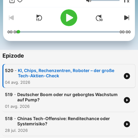
1
x
Aktien, Investitionen, die Märkte und Unternehmen. Dabei geht
Glasnost
es auch um politische Entscheidungen, Energiefragen und
natürlich das Börsengeschehen. Wer mitreden will, muss ihnen
zuhören. Wer sein Geld besser investieren will, sollte das
Gleiche tun. Wer kluge Unterhaltung sucht, kommt an diesem
ungleichen Paar nicht vorbei. Jeden Dienstag neu. Und
00:00
00:00
zusätzlich jeden Samstag der schnelle Blick auf die Börsen-
Woche. Feedback und Themenanregungen gern an
Wirtschaftspodcast@welt.de.
Epizode
-
520
KI, Chips, Rechenzentren, Roboter – der große
Tech-Aktien-Check
04 avg. 2026
-
519
Deutscher Boom oder nur geborgtes Wachstum
auf Pump?
01 avg. 2026
-
518
Chinas Tech-Offensive: Renditechance oder
Systemrisiko?
28 jul. 2026