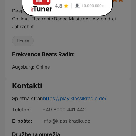
Deep House, House, Electro, Nu-Disco und
Chillout. Electronic Dance Music der letzten drei
Jahrzehnt
House
Frekvence Beats Radio:
Augsburg:
Online
Kontakti
Spletna stran
https://play.klassikradio.de/
Telefon:
+49 8000 441 442
E-pošta:
info@klassikradio.de
Družbena omrežja