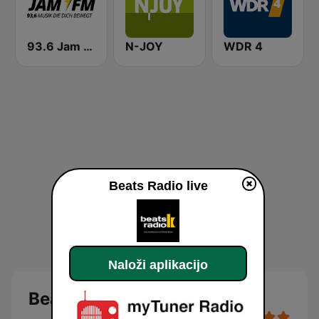
93.6 Jam FM
N-JOY
WDR 4
Beats Radio live
Naloži aplikacijo
Beats Radio