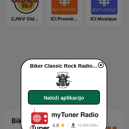
CJWV Oldies 96.7 FM
ICI Première Montréal
ICI Musique
Biker Classic Rock Radio live
Naloži aplikacijo
Biker Classic Rock Radio