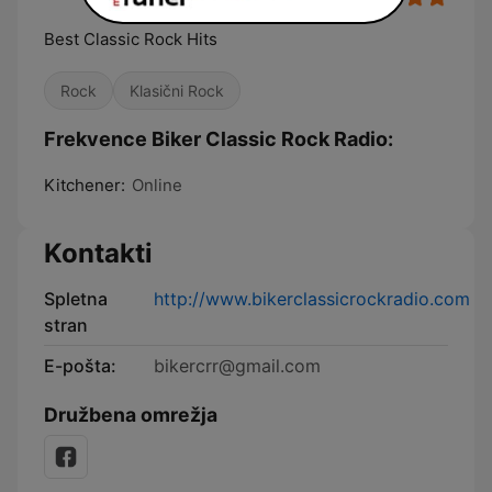
Best Classic Rock Hits
Rock
Klasični Rock
Frekvence Biker Classic Rock Radio:
Kitchener:
Online
Kontakti
Spletna
http://www.bikerclassicrockradio.com
stran
E-pošta:
bikercrr@gmail.com
Družbena omrežja