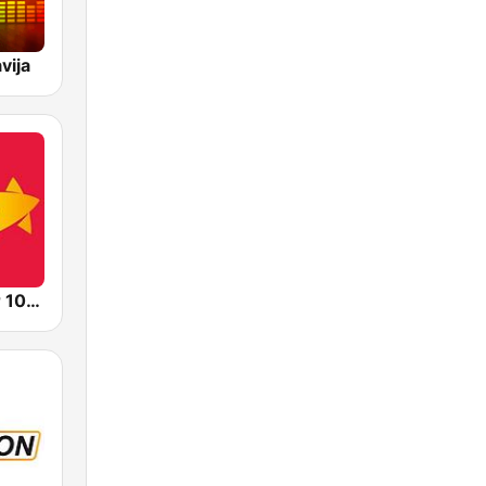
vija
Radio Center 103.7 FM