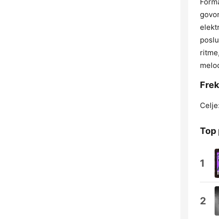
Forma
govor
elekt
poslu
ritme
melod
Fre
Celje
Top
1
2