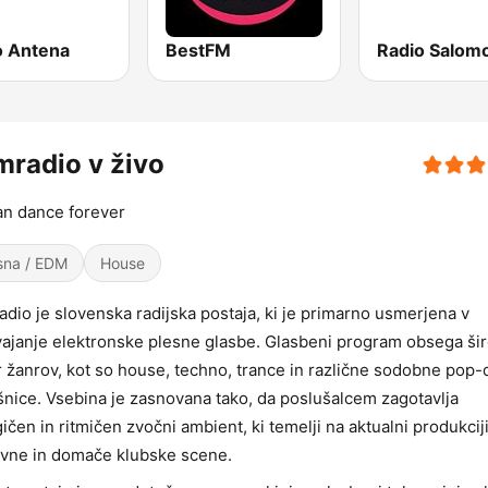
o Antena
BestFM
Radio Salom
radio v živo
n dance forever
sna / EDM
House
dio je slovenska radijska postaja, ki je primarno usmerjena v
ajanje elektronske plesne glasbe. Glasbeni program obsega ši
 žanrov, kot so house, techno, trance in različne sodobne pop
nice. Vsebina je zasnovana tako, da poslušalcem zagotavlja
ičen in ritmičen zvočni ambient, ki temelji na aktualni produkciji
vne in domače klubske scene.