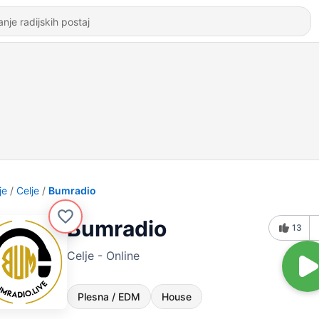
je
Celje
Bumradio
Bumradio
13
Celje - Online
Plesna / EDM
House