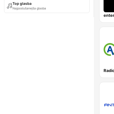
Top glasba
Najposlušanejša glasba
enter