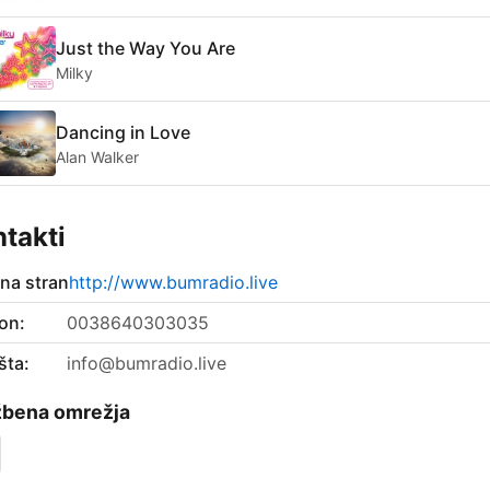
Just the Way You Are
Milky
Dancing in Love
Alan Walker
takti
tna stran
http://www.bumradio.live
on:
0038640303035
šta:
info@bumradio.live
žbena omrežja