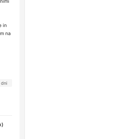
lnimi
 in
om na
 dni
x)