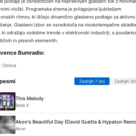
t postaje je osredotočen na neprekinjen glasbeni tok z minima
nimi vložki. Programska shema je prilagojena ljubiteljem
ronskih ritmov, ki iščejo dinamično glasbeno podlago za aktivno
šanje. Glasbeni izbor se osredotoča na visokotempačne skladbe
, ki odražajo sodobne trende v elektronski industriji, s poudark
ičnih in plesnih elementih.
kvence Bumradio:
:
Online
 pesmi
Zadnjih 7 dni
Zadnjih 30
This Melody
Bella X
Akon's Beautiful Day (David Guetta & Hypaton Remi
Akon