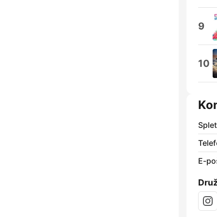
9
10
Kon
Sple
Telef
E-po
Dru