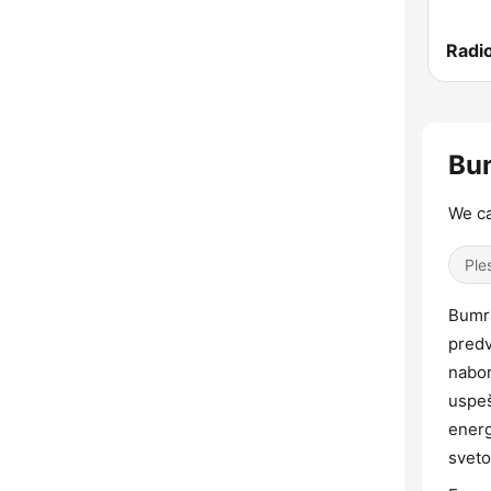
Radi
Bum
We ca
Ple
Bumra
predv
nabor
uspeš
energ
sveto